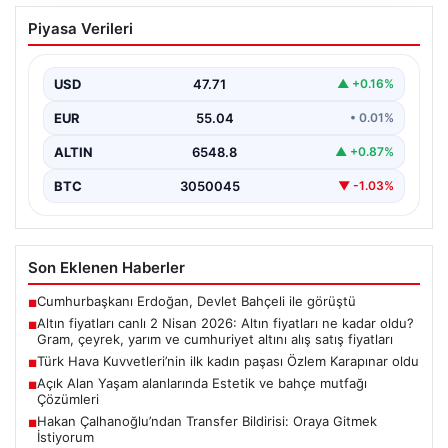
Altın fiyatları canlı 2 Nisan 2026: Altın
Piyasa Verileri
fiyatları ne kadar oldu? Gram, çeyrek,
yarım ve cumhuriyet altını alış satış
fiyatları
USD
47.71
▲ +0.16%
EUR
55.04
• 0.01%
ALTIN
6548.8
▲ +0.87%
BTC
3050045
▼ -1.03%
Son Eklenen Haberler
Cumhurbaşkanı Erdoğan, Devlet Bahçeli ile görüştü
■
Altın fiyatları canlı 2 Nisan 2026: Altın fiyatları ne kadar oldu?
■
Gram, çeyrek, yarım ve cumhuriyet altını alış satış fiyatları
Türk Hava Kuvvetleri’nin ilk kadın paşası Özlem Karapınar oldu
■
Açık Alan Yaşam alanlarında Estetik ve bahçe mutfağı
■
Çözümleri
Hakan Çalhanoğlu’ndan Transfer Bildirisi: Oraya Gitmek
■
İstiyorum