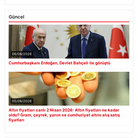
Güncel
06/08/2026
Cumhurbaşkanı Erdoğan, Devlet Bahçeli ile görüştü
05/08/2026
Altın fiyatları canlı 2 Nisan 2026: Altın fiyatları ne kadar
oldu? Gram, çeyrek, yarım ve cumhuriyet altını alış satış
fiyatları