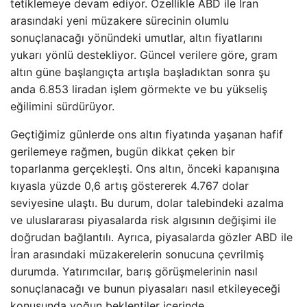
tetiklemeye devam ediyor. Özellikle ABD ile İran
arasındaki yeni müzakere sürecinin olumlu
sonuçlanacağı yönündeki umutlar, altın fiyatlarını
yukarı yönlü destekliyor. Güncel verilere göre, gram
altın güne başlangıçta artışla başladıktan sonra şu
anda 6.853 liradan işlem görmekte ve bu yükseliş
eğilimini sürdürüyor.
Geçtiğimiz günlerde ons altın fiyatında yaşanan hafif
gerilemeye rağmen, bugün dikkat çeken bir
toparlanma gerçekleşti. Ons altın, önceki kapanışına
kıyasla yüzde 0,6 artış göstererek 4.767 dolar
seviyesine ulaştı. Bu durum, dolar talebindeki azalma
ve uluslararası piyasalarda risk algısının değişimi ile
doğrudan bağlantılı. Ayrıca, piyasalarda gözler ABD ile
İran arasındaki müzakerelerin sonucuna çevrilmiş
durumda. Yatırımcılar, barış görüşmelerinin nasıl
sonuçlanacağı ve bunun piyasaları nasıl etkileyeceği
konusunda yoğun beklentiler içerinde.