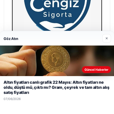
×
Göz Atın
Hastaş Beton
26/05/2026
Güncel Haberler
Web sitemizi nasıl kullandığınızı daha iyi anlayabilmek,
Altın fiyatları canlı grafik 22 Mayıs: Altın fiyatları ne
deneyiminizi kişiselleştirmek ve geliştirmek amacıyla çerezler
oldu, düştü mü, çıktı mı? Gram, çeyrek ve tam altın alış
kullanıyoruz.
Çerez Politikamız
satış fiyatları
Reddet
Kabul Et
07/06/2026
© 2026 Dijital Hayat – Güncel Haberler