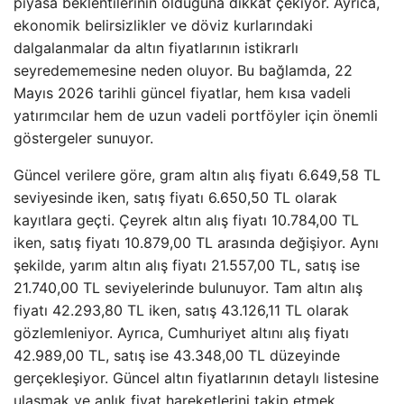
piyasa beklentilerinin olduğuna dikkat çekiyor. Ayrıca,
ekonomik belirsizlikler ve döviz kurlarındaki
dalgalanmalar da altın fiyatlarının istikrarlı
seyredememesine neden oluyor. Bu bağlamda, 22
Mayıs 2026 tarihli güncel fiyatlar, hem kısa vadeli
yatırımcılar hem de uzun vadeli portföyler için önemli
göstergeler sunuyor.
Güncel verilere göre, gram altın alış fiyatı 6.649,58 TL
seviyesinde iken, satış fiyatı 6.650,50 TL olarak
kayıtlara geçti. Çeyrek altın alış fiyatı 10.784,00 TL
iken, satış fiyatı 10.879,00 TL arasında değişiyor. Aynı
şekilde, yarım altın alış fiyatı 21.557,00 TL, satış ise
21.740,00 TL seviyelerinde bulunuyor. Tam altın alış
fiyatı 42.293,80 TL iken, satış 43.126,11 TL olarak
gözlemleniyor. Ayrıca, Cumhuriyet altını alış fiyatı
42.989,00 TL, satış ise 43.348,00 TL düzeyinde
gerçekleşiyor. Güncel altın fiyatlarının detaylı listesine
ulaşmak ve anlık fiyat hareketlerini takip etmek