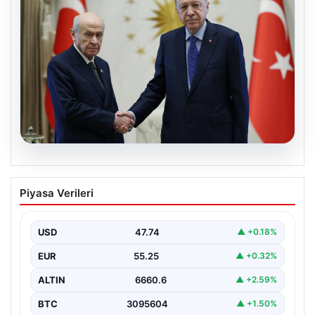
06.08.2026
Cumhurbaşkanı Erdoğan, Devlet
Piyasa Verileri
Bahçeli ile görüştü
USD
47.74
▲ +0.18%
EUR
55.25
▲ +0.32%
ALTIN
6660.6
▲ +2.59%
BTC
3095604
▲ +1.50%