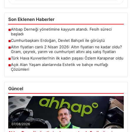
Son Eklenen Haberler
Ahbap Derneği yönetimine kayyum atandı. Fesih süreci
■
başladı
Cumhurbaşkanı Erdoğan, Devlet Bahçeli ile görüştü
■
Altın fiyatları canlı 2 Nisan 2026: Altın fiyatları ne kadar oldu?
■
Gram, çeyrek, yarım ve cumhuriyet altını alış satış fiyatları
Türk Hava Kuvvetleri’nin ilk kadın paşası Özlem Karapınar oldu
■
Açık Alan Yaşam alanlarında Estetik ve bahçe mutfağı
■
Çözümleri
Güncel
07/08/2026