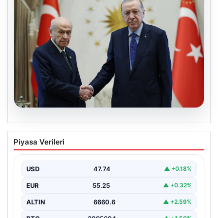
06.08.2026
Cumhurbaşkanı Erdoğan, Devlet
Piyasa Verileri
Bahçeli ile görüştü
USD
47.74
▲ +0.18%
EUR
55.25
▲ +0.32%
ALTIN
6660.6
▲ +2.59%