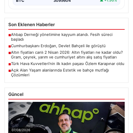
BTC
3095604
▲ +1.50%
Son Eklenen Haberler
Ahbap Derneği yönetimine kayyum atandı. Fesih süreci
■
başladı
Cumhurbaşkanı Erdoğan, Devlet Bahçeli ile görüştü
■
Altın fiyatları canlı 2 Nisan 2026: Altın fiyatları ne kadar oldu?
■
Gram, çeyrek, yarım ve cumhuriyet altını alış satış fiyatları
Türk Hava Kuvvetleri’nin ilk kadın paşası Özlem Karapınar oldu
■
Açık Alan Yaşam alanlarında Estetik ve bahçe mutfağı
■
Çözümleri
Güncel
07/08/2026