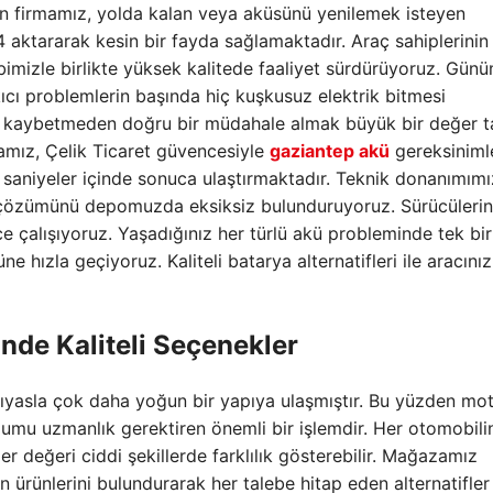
an firmamız, yolda kalan veya aküsünü yenilemek isteyen
24 aktararak kesin bir fayda sağlamaktadır. Araç sahiplerinin
kibimizle birlikte yüksek kalitede faaliyet sürdürüyoruz. Gü
kıcı problemlerin başında hiç kuşkusuz elektrik bitmesi
n kaybetmeden doğru bir müdahale almak büyük bir değer ta
amız, Çelik Ticaret güvencesiyle
gaziantep akü
gereksinimle
i saniyeler içinde sonuca ulaştırmaktadır. Teknik donanımımı
a çözümünü depomuzda eksiksiz bulunduruyoruz. Sürücülerin
e çalışıyoruz. Yaşadığınız her türlü akü probleminde tek bir
e hızla geçiyoruz. Kaliteli batarya alternatifleri ile aracınız
nde Kaliteli Seçenekler
e kıyasla çok daha yoğun bir yapıya ulaşmıştır. Bu yüzden mo
lumu uzmanlık gerektiren önemli bir işlemdir. Her otomobili
 değeri ciddi şekillerde farklılık gösterebilir. Mağazamız
 ürünlerini bulundurarak her talebe hitap eden alternatifler