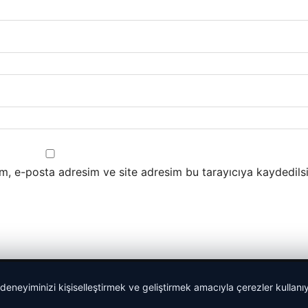
m, e-posta adresim ve site adresim bu tarayıcıya kaydedilsi
 deneyiminizi kişiselleştirmek ve geliştirmek amacıyla çerezler kullan
malta dil okulları
|
lemagrup.com.tr