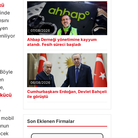
kü
sinde
sını
eyen
07/08/2026
niliyor
Ahbap Derneği yönetimine kayyum
atandı. Fesih süreci başladı
 Böyle
en
06/08/2026
e,
Cumhurbaşkanı Erdoğan, Devlet Bahçeli
akücü
ile görüştü
e
 mobil
Son Eklenen Firmalar
unun
ecek