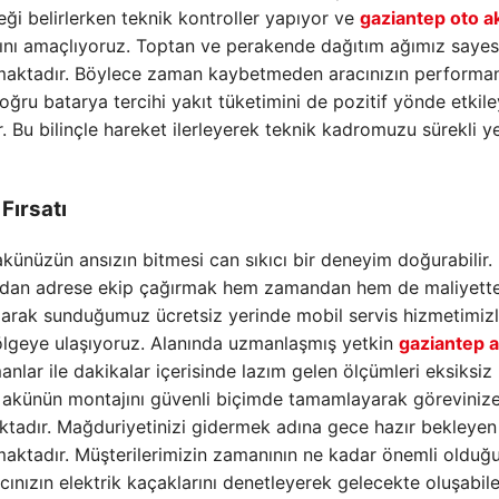
ği belirlerken teknik kontroller yapıyor ve
gaziantep oto a
asını amaçlıyoruz. Toptan ve perakende dağıtım ağımız saye
maktadır. Böylece zaman kaybetmeden aracınızın performan
 Doğru batarya tercihi yakıt tüketimini de pozitif yönde etkil
 Bu bilinçle hareket ilerleyerek teknik kadromuzu sürekli ye
Fırsatı
künüzün ansızın bitmesi can sıkıcı bir deneyim doğurabilir.
ğrudan adrese ekip çağırmak hem zamandan hem de maliyett
 olarak sunduğumuz ücretsiz yerinde mobil servis hizmetimizl
ölgeye ulaşıyoruz. Alanında uzmanlaşmış yetkin
gaziantep 
lar ile dakikalar içerisinde lazım gelen ölçümleri eksiksiz
i akünün montajını güvenli biçimde tamamlayarak göreviniz
ktadır. Mağduriyetinizi gidermek adına gece hazır bekleyen
maktadır. Müşterilerimizin zamanının ne kadar önemli olduğ
cınızın elektrik kaçaklarını denetleyerek gelecekte oluşabil