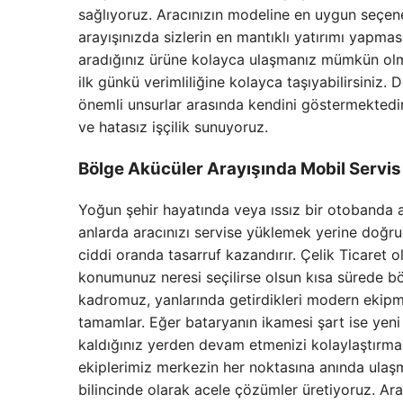
sağlıyoruz. Aracınızın modeline en uygun seçene
arayışınızda sizlerin en mantıklı yatırımı yapm
aradığınız ürüne kolayca ulaşmanız mümkün ol
ilk günkü verimliliğine kolayca taşıyabilirsiniz.
önemli unsurlar arasında kendini göstermektedir.
ve hatasız işçilik sunuyoruz.
Bölge Akücüler Arayışında Mobil Servis 
Yoğun şehir hayatında veya ıssız bir otobanda a
anlarda aracınızı servise yüklemek yerine do
ciddi oranda tasarruf kazandırır. Çelik Ticaret
konumunuz neresi seçilirse olsun kısa sürede b
kadromuz, yanlarında getirdikleri modern ekipman
tamamlar. Eğer bataryanın ikamesi şart ise yen
kaldığınız yerden devam etmenizi kolaylaştırma
ekiplerimiz merkezin her noktasına anında ulaş
bilincinde olarak acele çözümler üretiyoruz. Ara