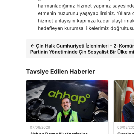
harmanladığımız hizmet yapımız sayesinde,
etmenin huzurunu yaşayabilirsiniz. Yıllara
hizmet anlayışını kapınıza kadar ulaştırma
hedefleyen kurumsal ilkelerimiz doğrultus
← Çin Halk Cumhuriyeti İzlenimleri – 2: Komün
Partinin Yönetiminde Çin Sosyalist Bir Ülke m
Tavsiye Edilen Haberler
07/08/2026
06/08/20