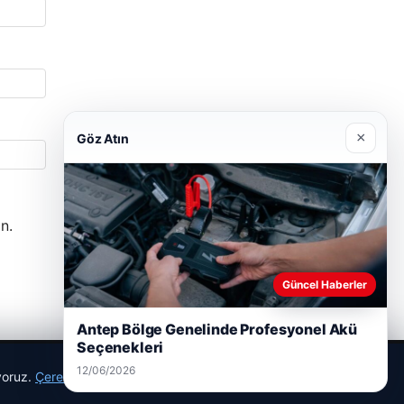
×
Göz Atın
n.
Güncel Haberler
Antep Bölge Genelinde Profesyonel Akü
Seçenekleri
12/06/2026
ıyoruz.
Çerez Politikamız
Reddet
Kabul Et