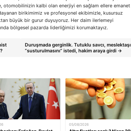
 otomobilinizin kalbi olan enerjiyi en sağlam ellere emanet
 dayanan birikimimiz ve profesyonel ekibimizle, kusursuz
ktan büyük bir gurur duyuyoruz. Her daim ilerlemeyi
unda bölgesel pazarda liderliğimizi korumaktayız.
ist
Duruşmada gerginlik. Tutuklu savcı, meslektaşı
i?
“susturulmasını” istedi, hakim araya girdi →
26
05/08/2026