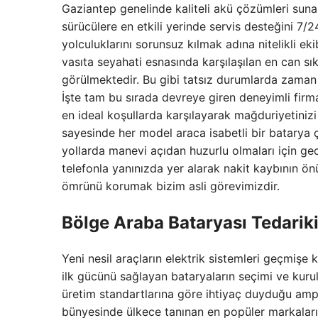
Gaziantep genelinde kaliteli akü çözümleri sun
sürücülere en etkili yerinde servis desteğini 7/
yolculuklarını sorunsuz kılmak adına nitelikli e
vasıta seyahati esnasında karşılaşılan en can sı
görülmektedir. Bu gibi tatsız durumlarda zama
İşte tam bu sırada devreye giren deneyimli firm
en ideal koşullarda karşılayarak mağduriyetiniz
sayesinde her model araca isabetli bir batary
yollarda manevi açıdan huzurlu olmaları için gec
telefonla yanınızda yer alarak nakit kaybının önün
ömrünü korumak bizim asli görevimizdir.
Bölge Araba Bataryası Tedariki
Yeni nesil araçların elektrik sistemleri geçmiş
ilk gücünü sağlayan bataryaların seçimi ve kuru
üretim standartlarına göre ihtiyaç duyduğu amper
bünyesinde ülkece tanınan en popüler markaların