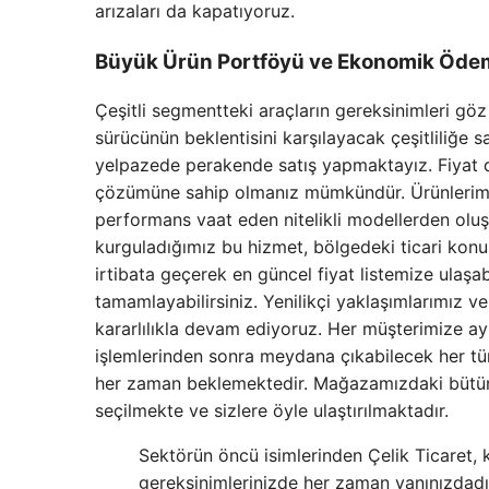
arızaları da kapatıyoruz.
Büyük Ürün Portföyü ve Ekonomik Ödem
Çeşitli segmentteki araçların gereksinimleri g
sürücünün beklentisini karşılayacak çeşitliliğe sa
yelpazede perakende satış yapmaktayız. Fiyat do
çözümüne sahip olmanız mümkündür. Ürünlerimiz
performans vaat eden nitelikli modellerden oluş
kurguladığımız bu hizmet, bölgedeki ticari ko
irtibata geçerek en güncel fiyat listemize ulaşab
tamamlayabilirsiniz. Yenilikçi yaklaşımlarımız 
kararlılıkla devam ediyoruz. Her müşterimize ayrı
işlemlerinden sonra meydana çıkabilecek her tü
her zaman beklemektedir. Mağazamızdaki bütün a
seçilmekte ve sizlere öyle ulaştırılmaktadır.
Sektörün öncü isimlerinden Çelik Ticaret, 
gereksinimlerinizde her zaman yanınızdadır