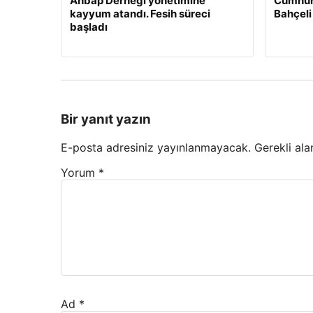
Ahbap Derneği yönetimine
Cumhur
kayyum atandı. Fesih süreci
Bahçeli
başladı
Bir yanıt yazın
E-posta adresiniz yayınlanmayacak.
Gerekli ala
Yorum
*
Ad
*