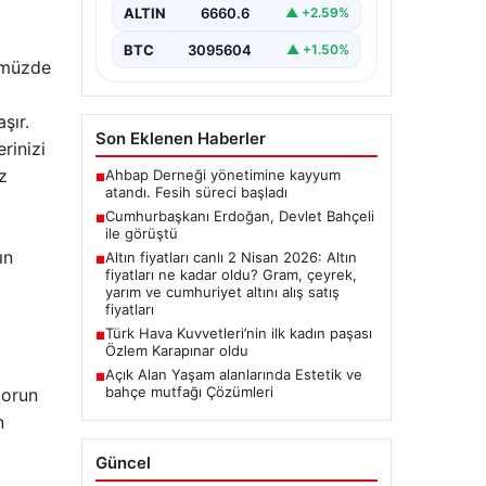
ALTIN
6660.6
▲ +2.59%
BTC
3095604
▲ +1.50%
nümüzde
şır.
Son Eklenen Haberler
rinizi
z
Ahbap Derneği yönetimine kayyum
■
atandı. Fesih süreci başladı
Cumhurbaşkanı Erdoğan, Devlet Bahçeli
■
ile görüştü
ın
Altın fiyatları canlı 2 Nisan 2026: Altın
■
fiyatları ne kadar oldu? Gram, çeyrek,
yarım ve cumhuriyet altını alış satış
fiyatları
Türk Hava Kuvvetleri’nin ilk kadın paşası
■
Özlem Karapınar oldu
Açık Alan Yaşam alanlarında Estetik ve
■
bahçe mutfağı Çözümleri
torun
n
Güncel