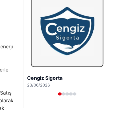
enerji
erle
Hastaş Beton
26/05/2026
 Satış
olarak
ak