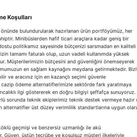
e Koşulları
öz önünde bulundurularak hazırlanan ürün portföyümüz, her
hiptir. Minibüslerden hafif ticari araçlara kadar geniş bir
stu politikamız sayesinde bütçenizi sarsmadan en kaliteli 
in tamamı faturalı olup, uzun vadeli kullanımda yüksek
ur. Müşterilerimizin bütçesini and güvenliğini önemseyerek
numumuzun en sağlam kaynağını meydana getirmektedir. Bizl
ilir ve aracınız için en kazançlı seçimi güvenle
ve cazip ödeme alternatiflerimizle sektörde fark yaratmaya
calıklı ilgi göstererek en doğru bilgiyi şeffafça sunuyoruz.
rlü sorunda teknik ekiplerimiz teknik destek vermeye hazır 
lternatifler üst düzey verimlilik standartlarına uygun olar
köklü geçmişi ve benzersiz uzmanlığı ile akü
. Güven, üstün tecrübe ve koşulsuz müşteri ilkeleriyle