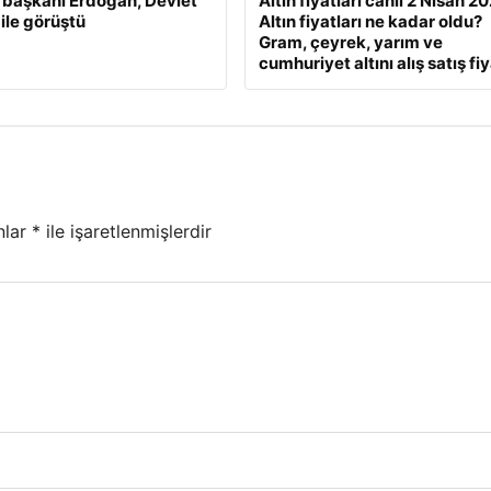
başkanı Erdoğan, Devlet
Altın fiyatları canlı 2 Nisan 2
 ile görüştü
Altın fiyatları ne kadar oldu?
Gram, çeyrek, yarım ve
cumhuriyet altını alış satış fiy
nlar
*
ile işaretlenmişlerdir