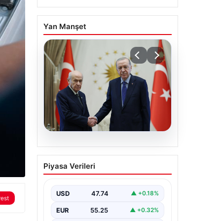
Yan Manşet
06.08.2026
Cumhurbaşkanı
Piyasa Verileri
Erdoğan, Devlet Bahçeli
ile görüştü
USD
47.74
▲ +0.18%
rest
EUR
55.25
▲ +0.32%