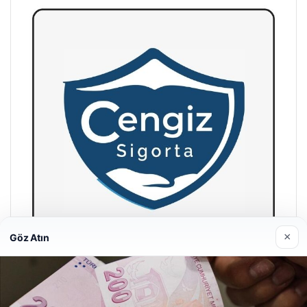
×
Göz Atın
Hastaş Beton
26/05/2026