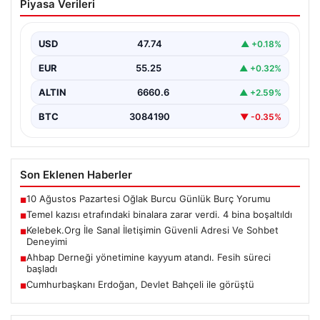
Piyasa Verileri
verdi. 4 bina boşaltıldı
USD
47.74
▲ +0.18%
EUR
55.25
▲ +0.32%
ALTIN
6660.6
▲ +2.59%
BTC
3084190
▼ -0.35%
Son Eklenen Haberler
10 Ağustos Pazartesi Oğlak Burcu Günlük Burç Yorumu
■
Temel kazısı etrafındaki binalara zarar verdi. 4 bina boşaltıldı
■
Kelebek.Org İle Sanal İletişimin Güvenli Adresi Ve Sohbet
■
Deneyimi
Ahbap Derneği yönetimine kayyum atandı. Fesih süreci
■
başladı
Cumhurbaşkanı Erdoğan, Devlet Bahçeli ile görüştü
■