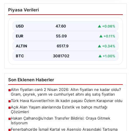
Türk Hava Kuvvetleri’nin ilk kadın
Piyasa Verileri
paşası Özlem Karapınar oldu
{ “title”: “Türk Hava Kuvvetleri’nde Tarihi Bir Adım:
Özlem Karapınar İlk Kadın Paşa Oldu”,…
USD
47.60
▲ +0.06%
EUR
55.09
▲ +0.11%
ALTIN
6517.9
▲ +0.34%
BTC
3081702
▲ +1.00%
Son Eklenen Haberler
Altın fiyatları canlı 2 Nisan 2026: Altın fiyatları ne kadar oldu?
■
Gram, çeyrek, yarım ve cumhuriyet altını alış satış fiyatları
Türk Hava Kuvvetleri’nin ilk kadın paşası Özlem Karapınar oldu
■
Açık Alan Yaşam alanlarında Estetik ve bahçe mutfağı
■
Çözümleri
Hakan Çalhanoğlu’ndan Transfer Bildirisi: Oraya Gitmek
■
İstiyorum
Fenerbahçe’de İsmail Kartal ve Asensio Arasındaki Tartışma
■