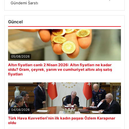
Gündemi Sarstı
Güncel
05/08/2026
Altın fiyatları canlı 2 Nisan 2026: Altın fiyatları ne kadar
oldu? Gram, çeyrek, yarım ve cumhuriyet altını alış satış
fiyatları
04/08/2026
Türk Hava Kuvvetleri’nin ilk kadın paşası Özlem Karapınar
oldu