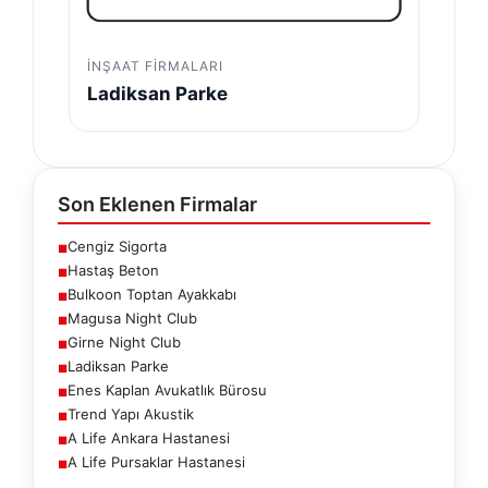
İNŞAAT FIRMALARI
Ladiksan Parke
Son Eklenen Firmalar
Cengiz Sigorta
■
Hastaş Beton
■
Bulkoon Toptan Ayakkabı
■
Magusa Night Club
■
Girne Night Club
■
Ladiksan Parke
■
Enes Kaplan Avukatlık Bürosu
■
Trend Yapı Akustik
■
A Life Ankara Hastanesi
■
A Life Pursaklar Hastanesi
■