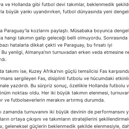
ya ve Hollanda gibi futbol devi takımlar, beklenmedik şekild
a büyük yankı uyandırırken, futbol dünyasında yeni dengel
da Paraguay’la kozlarını paylaştı. Müsabaka boyunca dengeli
 hangi takımın galip geleceği belli olmuyordu. Sonrasında
azı hatalarla dikkat çekti ve Paraguay, bu fırsatı iyi
 Bu yenilgi, Almanya’nın turnuvadan erken veda etmesine 
dı.
a takımı ise, Kuzey Afrika’nın güçlü temsilcisi Fas karşısınd
mans sergileyen Fas, disiplinli futbolu ve hücumdaki etkinli
ale yazdırdı. Bu sürpriz sonuç, özellikle Hollanda futbolu 
dönüm noktası oldu. Her iki büyük takımın elenmesi, turnuvan
yor ve futbolseverlerin merakını artırmış durumda.
ynı zamanda turnuvanını iki büyük devinin de performansını 
ın ortaya çıkışını ve takımların stratejilerini şekillendirmel
ı, geleneksel güçlerin beklenmedik şekilde elenmesiyle, da