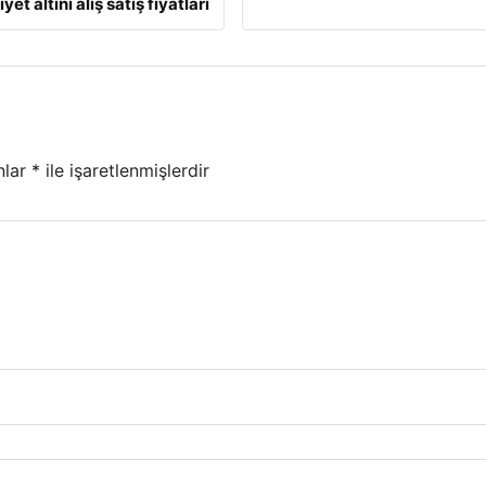
et altını alış satış fiyatları
nlar
*
ile işaretlenmişlerdir