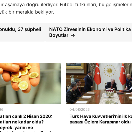
 aşamaya doğru ilerliyor. Futbol tutkunları, bu gelişmeleri
yük bir merakla bekliyor.
konuldu, 37 şüpheli
NATO Zirvesinin Ekonomi ve Politika
Boyutları →
26
04/08/2026
yatları canlı 2 Nisan 2026:
Türk Hava Kuvvetleri’nin ilk k
yatları ne kadar oldu?
paşası Özlem Karapınar oldu
eyrek, yarım ve