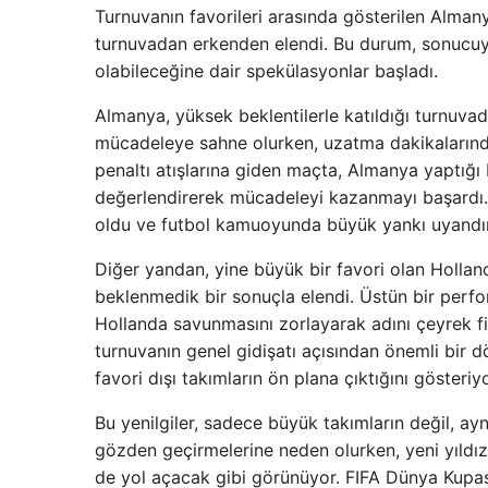
Turnuvanın favorileri arasında gösterilen Alman
turnuvadan erkenden elendi. Bu durum, sonucuyl
olabileceğine dair spekülasyonlar başladı.
Almanya, yüksek beklentilerle katıldığı turnuva
mücadeleye sahne olurken, uzatma dakikalarında
penaltı atışlarına giden maçta, Almanya yaptığı b
değerlendirerek mücadeleyi kazanmayı başardı.
oldu ve futbol kamuoyunda büyük yankı uyandır
Diğer yandan, yine büyük bir favori olan Holland
beklenmedik bir sonuçla elendi. Üstün bir perfor
Hollanda savunmasını zorlayarak adını çeyrek fin
turnuvanın genel gidişatı açısından önemli bir 
favori dışı takımların ön plana çıktığını gösteri
Bu yenilgiler, sadece büyük takımların değil, a
gözden geçirmelerine neden olurken, yeni yıldızlar
de yol açacak gibi görünüyor. FIFA Dünya Kupas