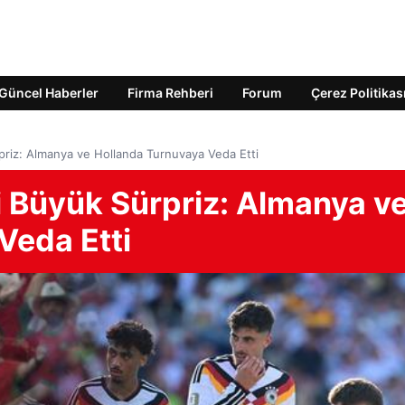
Güncel Haberler
Firma Rehberi
Forum
Çerez Politikas
priz: Almanya ve Hollanda Turnuvaya Veda Etti
i Büyük Sürpriz: Almanya v
Veda Etti