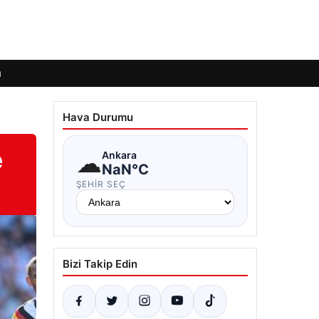
ı
Hava Durumu
e
☁
Ankara
NaN°C
ŞEHIR SEÇ
Bizi Takip Edin