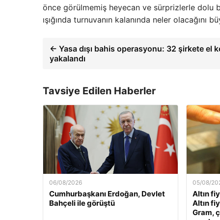
önce görülmemiş heyecan ve sürprizlerle dolu bir
ışığında turnuvanın kalanında neler olacağını bü
← Yasa dışı bahis operasyonu: 32 şirkete el 
yakalandı
Tavsiye Edilen Haberler
06/08/2026
05/08/20
Cumhurbaşkanı Erdoğan, Devlet
Altın fi
Bahçeli ile görüştü
Altın fi
Gram, ç