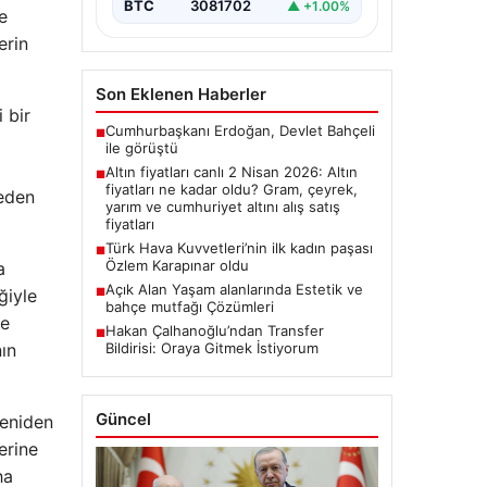
BTC
3081702
▲ +1.00%
e
erin
Son Eklenen Haberler
 bir
Cumhurbaşkanı Erdoğan, Devlet Bahçeli
■
ile görüştü
Altın fiyatları canlı 2 Nisan 2026: Altın
■
fiyatları ne kadar oldu? Gram, çeyrek,
neden
yarım ve cumhuriyet altını alış satış
fiyatları
Türk Hava Kuvvetleri’nin ilk kadın paşası
■
Özlem Karapınar oldu
a
Açık Alan Yaşam alanlarında Estetik ve
■
ğiyle
bahçe mutfağı Çözümleri
ve
Hakan Çalhanoğlu’ndan Transfer
■
Bildirisi: Oraya Gitmek İstiyorum
ın
Güncel
yeniden
erine
ha