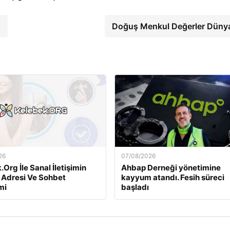
ü
Doğuş Menkul Değerler Düny
26
07/08/2026
Org İle Sanal İletişimin
Ahbap Derneği yönetimine
 Adresi Ve Sohbet
kayyum atandı. Fesih süreci
mi
başladı