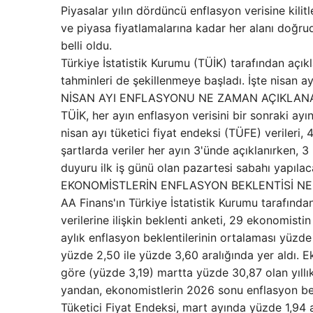
Piyasalar yılın dördüncü enflasyon verisine kili
ve piyasa fiyatlamalarına kadar her alanı doğrud
belli oldu.
Türkiye İstatistik Kurumu (TÜİK) tarafından açık
tahminleri de şekillenmeye başladı. İşte nisan ay
NİSAN AYI ENFLASYONU NE ZAMAN AÇIKLAN
TÜİK, her ayın enflasyon verisini bir sonraki ay
nisan ayı tüketici fiyat endeksi (TÜFE) veriler
şartlarda veriler her ayın 3'ünde açıklanırken, 
duyuru ilk iş günü olan pazartesi sabahı yapılac
EKONOMİSTLERİN ENFLASYON BEKLENTİSİ N
AA Finans'ın Türkiye İstatistik Kurumu tarafınd
verilerine ilişkin beklenti anketi, 29 ekonomisti
aylık enflasyon beklentilerinin ortalaması yüzde 
yüzde 2,50 ile yüzde 3,60 aralığında yer aldı. E
göre (yüzde 3,19) martta yüzde 30,87 olan yıllı
yandan, ekonomistlerin 2026 sonu enflasyon bekl
Tüketici Fiyat Endeksi, mart ayında yüzde 1,94 a