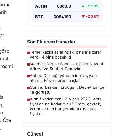
olarak…
arına
ALTIN
6660.6
▲ +2.59%
rih
BTC
3084190
▼ -0.35%
n
ar.
Son Eklenen Haberler
 göre
Temel kazısı etrafındaki binalara zarar
■
verdi. 4 bina boşaltıldı
rmal
Kelebek.Org İle Sanal İletişimin Güvenli
■
 resmi
Adresi Ve Sohbet Deneyimi
Ahbap Derneği yönetimine kayyum
■
atandı. Fesih süreci başladı
Cumhurbaşkanı Erdoğan, Devlet Bahçeli
■
ile görüştü
da
Altın fiyatları canlı 2 Nisan 2026: Altın
■
fiyatları ne kadar oldu? Gram, çeyrek,
ri
yarım ve cumhuriyet altını alış satış
na
fiyatları
. Öte
.
Güncel