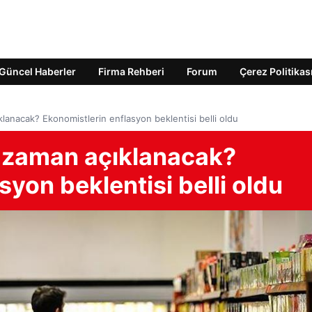
Güncel Haberler
Firma Rehberi
Forum
Çerez Politikas
klanacak? Ekonomistlerin enflasyon beklentisi belli oldu
e zaman açıklanacak?
syon beklentisi belli oldu