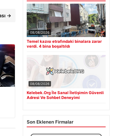
ası →
08/08/2026
Temel kazısı etrafındaki binalara zarar
verdi. 4 bina boşaltıldı
08/08/2026
Kelebek.Org İle Sanal İletişimin Güvenli
Adresi Ve Sohbet Deneyimi
Son Eklenen Firmalar