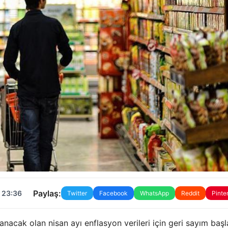
Paylaş:
 23:36
Twitter
Facebook
WhatsApp
Reddit
Pinte
anacak olan nisan ayı enflasyon verileri için geri sayım başl