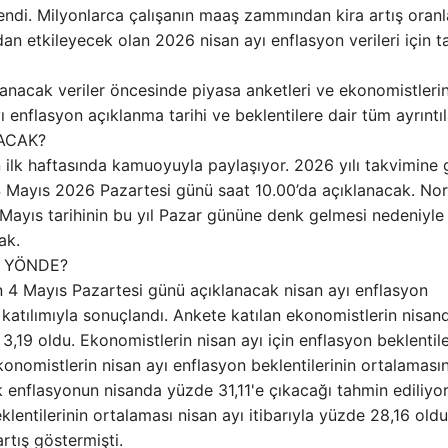
tlendi. Milyonlarca çalışanın maaş zammından kira artış oranl
an etkileyecek olan 2026 nisan ayı enflasyon verileri için ta
lanacak veriler öncesinde piyasa anketleri ve ekonomistleri
ı enflasyon açıklanma tarihi ve beklentilere dair tüm ayrıntıl
ACAK?
ın ilk haftasında kamuoyuyla paylaşıyor. 2026 yılı takvimine
i, 4 Mayıs 2026 Pazartesi günü saat 10.00’da açıklanacak. No
3 Mayıs tarihinin bu yıl Pazar gününe denk gelmesi nedeniyle
ak.
E YÖNDE?
an 4 Mayıs Pazartesi günü açıklanacak nisan ayı enflasyon
n katılımıyla sonuçlandı. Ankete katılan ekonomistlerin nisan
3,19 oldu. Ekonomistlerin nisan ayı için enflasyon beklentile
konomistlerin nisan ayı enflasyon beklentilerinin ortalaması
k enflasyonun nisanda yüzde 31,11'e çıkacağı tahmin ediliyor
entilerinin ortalaması nisan ayı itibarıyla yüzde 28,16 oldu
rtış göstermişti.