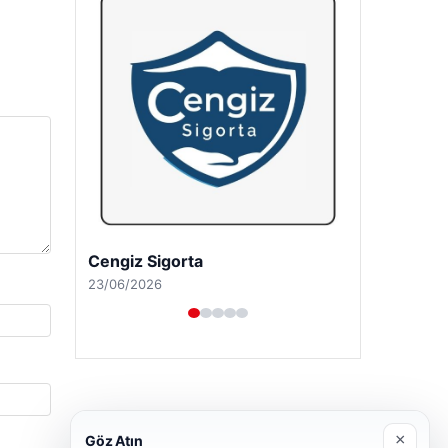
Hastaş Beton
26/05/2026
×
Göz Atın