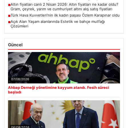
Altın fiyatları canlı 2 Nisan 2026: Altın fiyatları ne kadar oldu?
■
Gram, çeyrek, yarım ve cumhuriyet altını alış satış fiyatları
Türk Hava Kuvvetleri’nin ilk kadın paşası Özlem Karapınar oldu
■
Açık Alan Yaşam alanlarında Estetik ve bahçe mutfağı
■
Çözümleri
Güncel
07/08/2026
Ahbap Derneği yönetimine kayyum atandı. Fesih süreci
başladı
06/08/2026