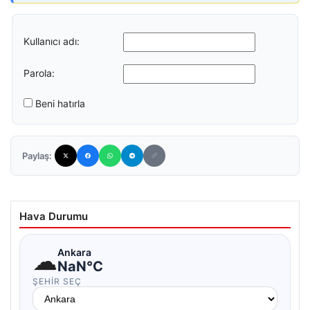
Kullanıcı adı:
Parola:
Beni hatırla
Paylaş:
Hava Durumu
☁
Ankara
NaN°C
ŞEHIR SEÇ