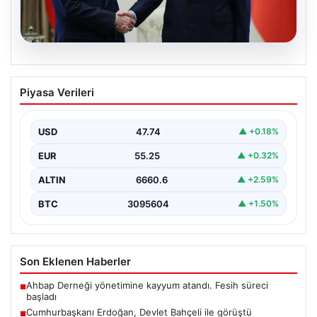
06.08.2026
Cumhurbaşkanı Erdoğan, Devlet
Piyasa Verileri
Bahçeli ile görüştü
USD
47.74
▲ +0.18%
EUR
55.25
▲ +0.32%
ALTIN
6660.6
▲ +2.59%
BTC
3095604
▲ +1.50%
Son Eklenen Haberler
Ahbap Derneği yönetimine kayyum atandı. Fesih süreci
■
başladı
Cumhurbaşkanı Erdoğan, Devlet Bahçeli ile görüştü
■