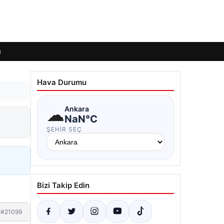
ı
Hava Durumu
☁
Ankara
NaN°C
ŞEHIR SEÇ
Bizi Takip Edin
#21099