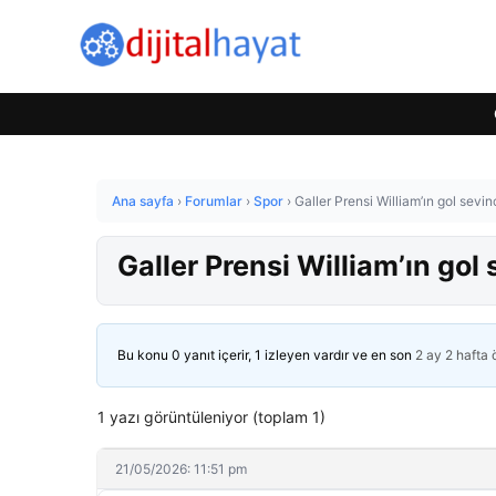
Ana sayfa
›
Forumlar
›
Spor
›
Galler Prensi William’ın gol sev
Galler Prensi William’ın go
Bu konu 0 yanıt içerir, 1 izleyen vardır ve en son
2 ay 2 hafta
1 yazı görüntüleniyor (toplam 1)
21/05/2026: 11:51 pm