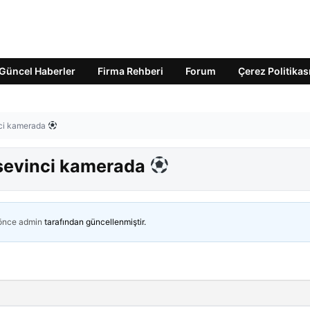
Güncel Haberler
Firma Rehberi
Forum
Çerez Politikas
inci kamerada
l sevinci kamerada
 önce
admin
tarafından güncellenmiştir.