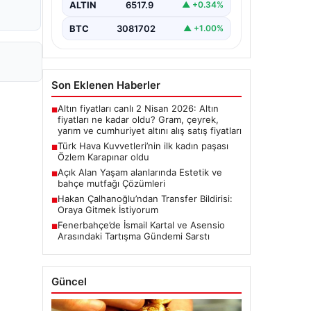
ALTIN
6517.9
▲ +0.34%
BTC
3081702
▲ +1.00%
Son Eklenen Haberler
Altın fiyatları canlı 2 Nisan 2026: Altın
■
fiyatları ne kadar oldu? Gram, çeyrek,
yarım ve cumhuriyet altını alış satış fiyatları
Türk Hava Kuvvetleri’nin ilk kadın paşası
■
Özlem Karapınar oldu
Açık Alan Yaşam alanlarında Estetik ve
■
bahçe mutfağı Çözümleri
Hakan Çalhanoğlu’ndan Transfer Bildirisi:
■
Oraya Gitmek İstiyorum
Fenerbahçe’de İsmail Kartal ve Asensio
■
Arasındaki Tartışma Gündemi Sarstı
Güncel