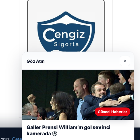
×
Göz Atın
Cengiz Sigorta
23/06/2026
Güncel Haberler
Galler Prensi William’ın gol sevinci
kamerada
ıyoruz.
Çerez Politikamız
Reddet
Kabul Et