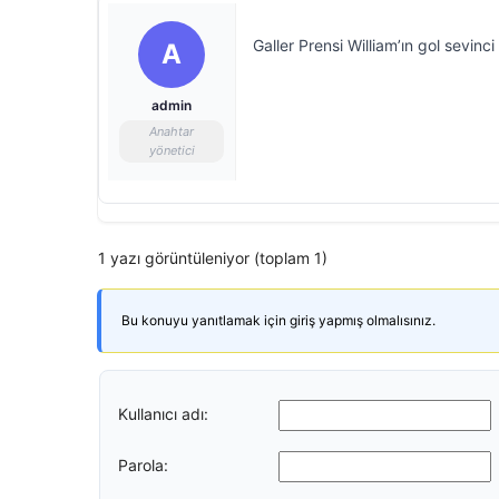
Galler Prensi William’ın gol sevin
A
admin
Anahtar
yönetici
1 yazı görüntüleniyor (toplam 1)
Bu konuyu yanıtlamak için giriş yapmış olmalısınız.
Kullanıcı adı:
Parola: