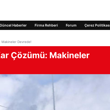
Güncel Haberler
Firma Rehberi
Forum
Çerez Politikas
: Makineler Devrede!
 Kar Çözümü: Makineler