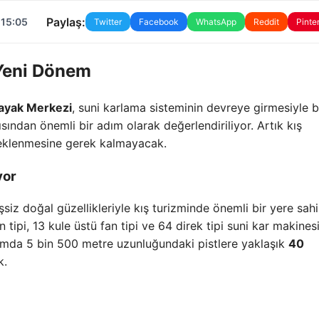
Paylaş:
 15:05
Twitter
Facebook
WhatsApp
Reddit
Pinte
Yeni Dönem
ayak Merkezi
, suni karlama sisteminin devreye girmesiyle bi
ısından önemli bir adım olarak değerlendiriliyor. Artık kış
beklenmesine gerek kalmayacak.
yor
iz doğal güzellikleriyle kış turizminde önemli bir yere sahi
 tipi, 13 kule üstü fan tipi ve 64 direk tipi suni kar makinesi
amda 5 bin 500 metre uzunluğundaki pistlere yaklaşık
40
k.