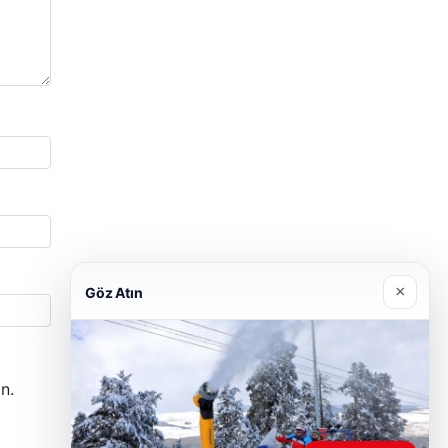
×
Göz Atın
n.