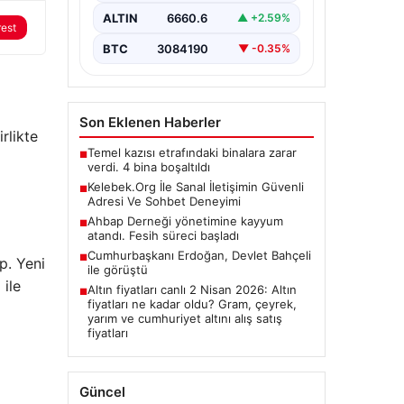
olarak…
ALTIN
6660.6
▲ +2.59%
rest
BTC
3084190
▼ -0.35%
Son Eklenen Haberler
rlikte
Temel kazısı etrafındaki binalara zarar
■
verdi. 4 bina boşaltıldı
Kelebek.Org İle Sanal İletişimin Güvenli
■
Adresi Ve Sohbet Deneyimi
Ahbap Derneği yönetimine kayyum
■
atandı. Fesih süreci başladı
Cumhurbaşkanı Erdoğan, Devlet Bahçeli
■
p. Yeni
ile görüştü
 ile
Altın fiyatları canlı 2 Nisan 2026: Altın
■
fiyatları ne kadar oldu? Gram, çeyrek,
yarım ve cumhuriyet altını alış satış
fiyatları
Güncel