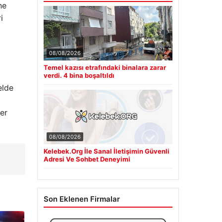
ne
i
08/08/2026
Temel kazısı etrafındaki binalara zarar
verdi. 4 bina boşaltıldı
elde
ler
08/08/2026
Kelebek.Org İle Sanal İletişimin Güvenli
Adresi Ve Sohbet Deneyimi
Son Eklenen Firmalar