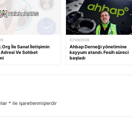
26
07/08/2026
Org İle Sanal İletişimin
Ahbap Derneği yönetimine
 Adresi Ve Sohbet
kayyum atandı. Fesih süreci
mi
başladı
nlar
*
ile işaretlenmişlerdir