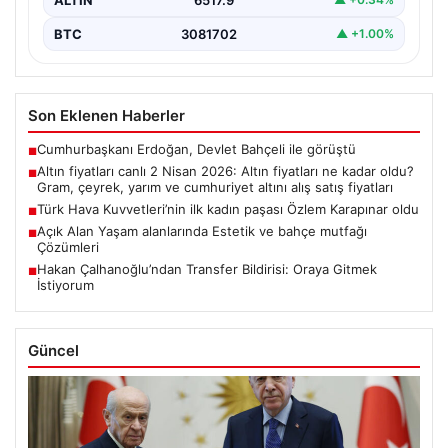
BTC
3081702
▲ +1.00%
Son Eklenen Haberler
Cumhurbaşkanı Erdoğan, Devlet Bahçeli ile görüştü
■
Altın fiyatları canlı 2 Nisan 2026: Altın fiyatları ne kadar oldu?
■
Gram, çeyrek, yarım ve cumhuriyet altını alış satış fiyatları
Türk Hava Kuvvetleri’nin ilk kadın paşası Özlem Karapınar oldu
■
Açık Alan Yaşam alanlarında Estetik ve bahçe mutfağı
■
Çözümleri
Hakan Çalhanoğlu’ndan Transfer Bildirisi: Oraya Gitmek
■
İstiyorum
Güncel