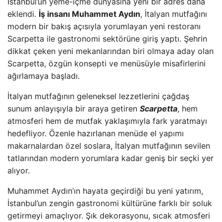
İstanbul’un yeme-içme dünyasına yeni bir adres daha
eklendi.
İş insanı Muhammet Aydın
, İtalyan mutfağını
modern bir bakış açısıyla yorumlayan yeni restoranı
Scarpetta ile gastronomi sektörüne giriş yaptı. Şehrin
dikkat çeken yeni mekanlarından biri olmaya aday olan
Scarpetta, özgün konsepti ve menüsüyle misafirlerini
ağırlamaya başladı.
İtalyan mutfağının geleneksel lezzetlerini çağdaş
sunum anlayışıyla bir araya getiren
Scarpetta
, hem
atmosferi hem de mutfak yaklaşımıyla fark yaratmayı
hedefliyor. Özenle hazırlanan menüde el yapımı
makarnalardan özel soslara, İtalyan mutfağının sevilen
tatlarından modern yorumlara kadar geniş bir seçki yer
alıyor.
Muhammet Aydın’ın hayata geçirdiği bu yeni yatırım,
İstanbul’un zengin gastronomi kültürüne farklı bir soluk
getirmeyi amaçlıyor. Şık dekorasyonu, sıcak atmosferi