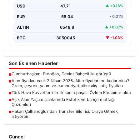
fiyatları
USD
47.71
▲ +0.16%
EUR
55.04
• 0.01%
ALTIN
6548.8
▲ +0.87%
BTC
3050045
▼ -1.03%
Son Eklenen Haberler
Cumhurbaşkanı Erdoğan, Devlet Bahçeli ile görüştü
■
Altın fiyatları canlı 2 Nisan 2026: Altın fiyatları ne kadar oldu?
■
Gram, çeyrek, yarım ve cumhuriyet altını alış satış fiyatları
Türk Hava Kuvvetleri’nin ilk kadın paşası Özlem Karapınar oldu
■
Açık Alan Yaşam alanlarında Estetik ve bahçe mutfağı
■
Çözümleri
Hakan Çalhanoğlu’ndan Transfer Bildirisi: Oraya Gitmek
■
İstiyorum
Güncel