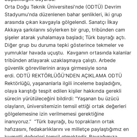
Orta Doğu Teknik Üniversitesi'nde (ODTÜ) Devrim
Stadyumu'nda düzenlenen bahar şenlikleri, iki grup
arasında çıkan kavgayla gölgelendi. Sanatçı İlkay
Akkaya şarkılarını söylerken bir grup, tribünden cam
şişeler atarak yuhalamaya başladı; Türk bayrağı açtı.
Diğer grup bu duruma tepki gösterince tekmeler ve
yumruklar havada uçuştu. Kavganın ortasında kalanlar
tribünden atlayarak uzaklaşmaya çalıştı. Arbede
güvenlik görevlilerinin araya girmesiyle sona
erdi. ODTÜ REKTÖRLÜĞÜ'NDEN AÇIKLAMA ODTÜ
Rektörlüğü, yaşananlarla ilgili inceleme başladığını,
olaya karıştığı tespit edilen kişiler hakkında gerekli
sürecin yürütüleceğini bildirdi: “Yaşanan bu üzücü
olayların, üniversitemizin temsil ettiği ortak değerleri
gölgelemesine izin verilmemesi gerektiğine
inanıyoruz.” “Türk bayrağı, bu toprakların ortak
hafızasını, fedakarlıklarını ve milletçe paylaştığımız en
kıymetli değerleri temsil etmektedir. Bayrağımıza