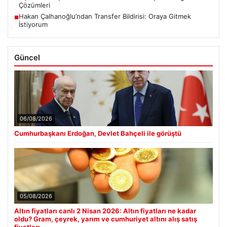
Çözümleri
Hakan Çalhanoğlu’ndan Transfer Bildirisi: Oraya Gitmek
■
İstiyorum
Güncel
06/08/2026
Cumhurbaşkanı Erdoğan, Devlet Bahçeli ile görüştü
05/08/2026
Altın fiyatları canlı 2 Nisan 2026: Altın fiyatları ne kadar
oldu? Gram, çeyrek, yarım ve cumhuriyet altını alış satış