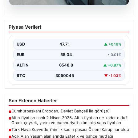
04.08.2026
Açık Alan Yaşam alanlarında Estetik ve
Piyasa Verileri
bahçe mutfağı Çözümleri
Günümüzde bahçe sosyal alanlar, konutların en popüler
köşelerinden parçası durumuna ulaşmıştır. Bahçeyle
USD
47.71
▲ +0.16%
bütünleşik zaman…
EUR
55.04
• 0.01%
ALTIN
6548.8
▲ +0.87%
BTC
3050045
▼ -1.03%
Son Eklenen Haberler
Cumhurbaşkanı Erdoğan, Devlet Bahçeli ile görüştü
■
Altın fiyatları canlı 2 Nisan 2026: Altın fiyatları ne kadar oldu?
■
Gram, çeyrek, yarım ve cumhuriyet altını alış satış fiyatları
Türk Hava Kuvvetleri’nin ilk kadın paşası Özlem Karapınar oldu
■
Açık Alan Yaşam alanlarında Estetik ve bahçe mutfağı
■