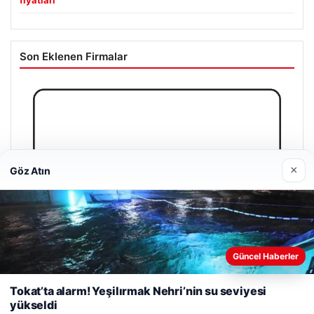
fiyatları
Son Eklenen Firmalar
×
Göz Atın
Güncel Haberler
Web sitemizi nasıl kullandığınızı daha iyi anlayabilmek,
deneyiminizi kişiselleştirmek ve geliştirmek amacıyla çerezler
Tokat’ta alarm! Yeşilırmak Nehri’nin su seviyesi
kullanıyoruz.
Çerez Politikamız
yükseldi