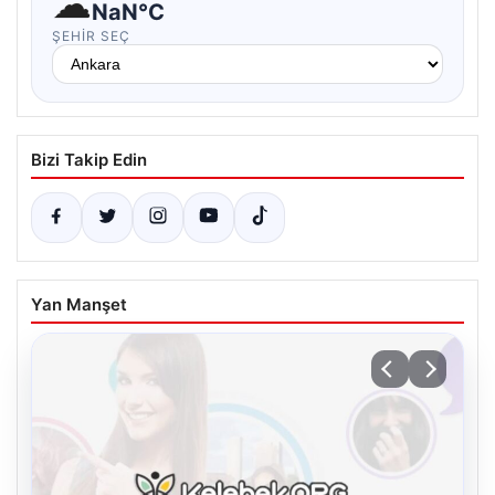
☁
NaN°C
ŞEHIR SEÇ
Bizi Takip Edin
Yan Manşet