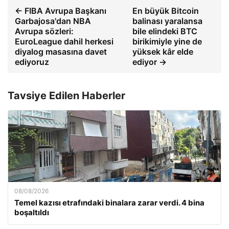
← FIBA Avrupa Başkanı
En büyük Bitcoin
Garbajosa'dan NBA
balinası yaralansa
Avrupa sözleri:
bile elindeki BTC
EuroLeague dahil herkesi
birikimiyle yine de
diyalog masasına davet
yüksek kâr elde
ediyoruz
ediyor →
Tavsiye Edilen Haberler
08/08/2026
Temel kazısı etrafındaki binalara zarar verdi. 4 bina
boşaltıldı