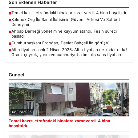
Son Eklenen Haberler
Temel kazısı etrafındaki binalara zarar verdi. 4 bina boşaltıldı
■
Kelebek.Org İle Sanal İletişimin Güvenli Adresi Ve Sohbet
■
Deneyimi
Ahbap Derneği yönetimine kayyum atandı. Fesih süreci
■
başladı
Cumhurbaşkanı Erdoğan, Devlet Bahçeli ile görüştü
■
Altın fiyatları canlı 2 Nisan 2026: Altın fiyatları ne kadar oldu?
■
Gram, çeyrek, yarım ve cumhuriyet altını alış satış fiyatları
Güncel
08/08/2026
Temel kazısı etrafındaki binalara zarar verdi. 4 bina
boşaltıldı