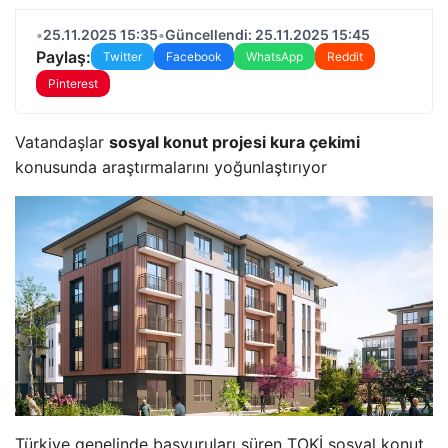
•
25.11.2025 15:35
•
Güncellendi: 25.11.2025 15:45
Paylaş:
Twitter
Facebook
WhatsApp
Reddit
Pinterest
Vatandaşlar
sosyal konut projesi kura çekimi
konusunda araştırmalarını yoğunlaştırıyor
Türkiye genelinde başvuruları süren TOKİ sosyal konut