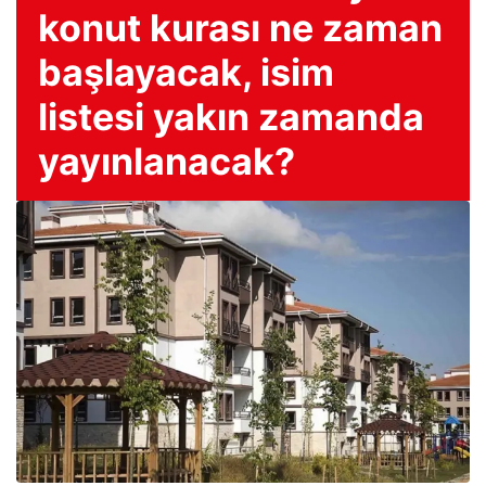
konut kurası ne zaman
başlayacak, isim
listesi yakın zamanda
yayınlanacak?