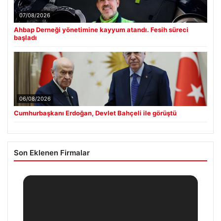
07/08/2026
Ahbap Derneği yönetimine kayyum atandı. Fesih süreci
başladı
06/08/2026
Cumhurbaşkanı Erdoğan, Devlet Bahçeli ile görüştü
Son Eklenen Firmalar