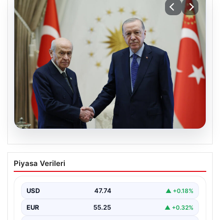
06.08.2026
Cumhurbaşkanı Erdoğan, Devlet
Piyasa Verileri
Bahçeli ile görüştü
USD
47.74
▲ +0.18%
EUR
55.25
▲ +0.32%