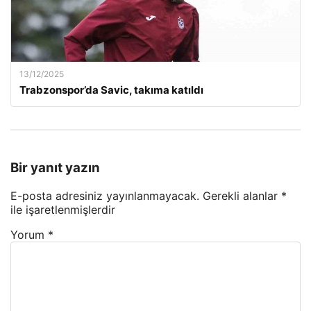
13/12/2025
Trabzonspor’da Savic, takıma katıldı
Bir yanıt yazın
E-posta adresiniz yayınlanmayacak.
Gerekli alanlar
*
ile işaretlenmişlerdir
Yorum
*