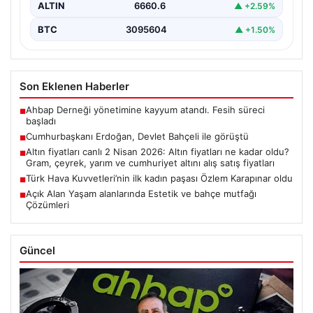
ALTIN
6660.6
▲ +2.59%
BTC
3095604
▲ +1.50%
Son Eklenen Haberler
Ahbap Derneği yönetimine kayyum atandı. Fesih süreci
■
başladı
Cumhurbaşkanı Erdoğan, Devlet Bahçeli ile görüştü
■
Altın fiyatları canlı 2 Nisan 2026: Altın fiyatları ne kadar oldu?
■
Gram, çeyrek, yarım ve cumhuriyet altını alış satış fiyatları
Türk Hava Kuvvetleri’nin ilk kadın paşası Özlem Karapınar oldu
■
Açık Alan Yaşam alanlarında Estetik ve bahçe mutfağı
■
Çözümleri
Güncel