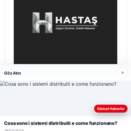
×
Göz Atın
Hastaş Beton
26/05/2026
Web sitemizi nasıl kullandığınızı daha iyi anlayabilmek,
Güncel Haberler
deneyiminizi kişiselleştirmek ve geliştirmek amacıyla çerezler
kullanıyoruz.
Çerez Politikamız
Cosa sono i sistemi distribuiti e come funzionano?
Reddet
Kabul Et
28/03/2024