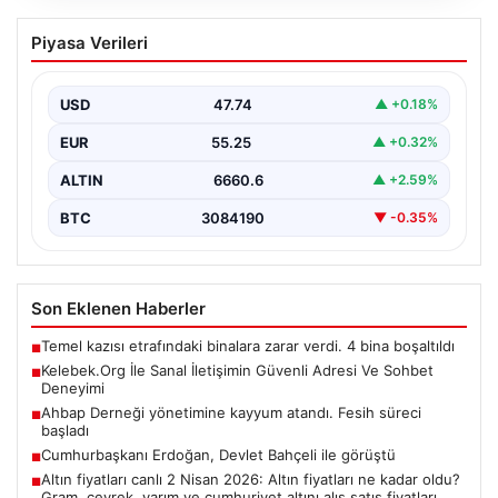
Kelebek.Org İle Sanal İletişimin Güvenli
Piyasa Verileri
Adresi Ve Sohbet Deneyimi
Dijital çağında bireylerin güvenli bir şekilde irtibat
sağlaması kritik bir önem taşımaktadır. Güncel olarak…
USD
47.74
▲ +0.18%
EUR
55.25
▲ +0.32%
ALTIN
6660.6
▲ +2.59%
BTC
3084190
▼ -0.35%
Son Eklenen Haberler
Temel kazısı etrafındaki binalara zarar verdi. 4 bina boşaltıldı
■
Kelebek.Org İle Sanal İletişimin Güvenli Adresi Ve Sohbet
■
Deneyimi
Ahbap Derneği yönetimine kayyum atandı. Fesih süreci
■
başladı
Cumhurbaşkanı Erdoğan, Devlet Bahçeli ile görüştü
■
Altın fiyatları canlı 2 Nisan 2026: Altın fiyatları ne kadar oldu?
■
Gram, çeyrek, yarım ve cumhuriyet altını alış satış fiyatları