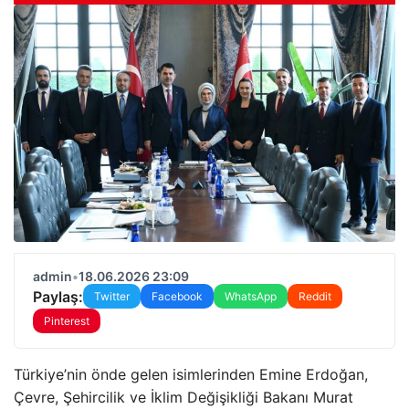
admin
•
18.06.2026 23:09
Paylaş:
Twitter
Facebook
WhatsApp
Reddit
Pinterest
Türkiye’nin önde gelen isimlerinden Emine Erdoğan,
Çevre, Şehircilik ve İklim Değişikliği Bakanı Murat