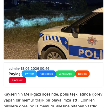
admin
•
18.06.2026 00:46
Paylaş:
Twitter
Facebook
WhatsApp
Reddit
Pinterest
Kayseri’nin Melikgazi ilçesinde, polis teşkilatında görev
yapan bir memur trajik bir olaya imza attı. Edinilen
bilgilere göre, polis memuru, ailesine hitaben yazdığı