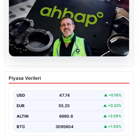
07.08.2026
Ahbap Derneği yönetimine kayyum
Piyasa Verileri
atandı. Fesih süreci başladı
USD
47.74
▲ +0.18%
EUR
55.25
▲ +0.32%
ALTIN
6660.6
▲ +2.59%
BTC
3095604
▲ +1.50%