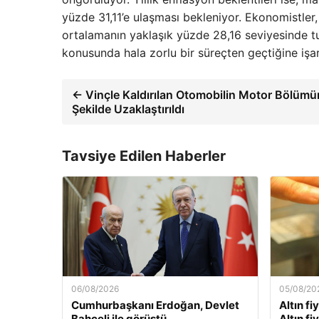
yüzde 31,11’e ulaşması bekleniyor. Ekonomistler,
ortalamanın yaklaşık yüzde 28,16 seviyesinde tu
konusunda hala zorlu bir süreçten geçtiğine işar
← Vinçle Kaldırılan Otomobilin Motor Bölümü
Şekilde Uzaklaştırıldı
Tavsiye Edilen Haberler
06/08/2026
05/08/20
Cumhurbaşkanı Erdoğan, Devlet
Altın fi
Bahçeli ile görüştü
Altın fi