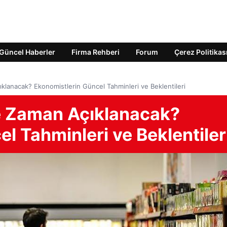
Güncel Haberler
Firma Rehberi
Forum
Çerez Politikas
ıklanacak? Ekonomistlerin Güncel Tahminleri ve Beklentileri
Ne Zaman Açıklanacak?
l Tahminleri ve Beklentiler