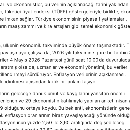
arı ve ekonomistler, bu verinin açıklanacağı tarihi yakından
r, tüketici fiyat endeksi (TÜFE) göstergeleriyle birlikte, ek
ine imkan sağlar. Türkiye ekonomisinin piyasa fiyatlamaları,
ların maaş zammı ve kira artışları gibi temel ekonomik göste
rih, ülkenin ekonomik takviminde büyük önem taşımaktadır. T
 paylaşmaya çalışsa da, 2026 yılı takvimine göre bu tarihin 
iler 4 Mayıs 2026 Pazartesi günü saat 10.00’da duyurulacak
k yaratmış olsa da, uzmanlar ve ekonomi yönetimi, bu verileri
killendirmeyi sürdürüyor. Enflasyon verilerinin açıklanması,
endirilmesi açısından kritik bir anlam taşıyor.
saların geleceğe dönük umut ve kaygılarını yansıtan önemli
enlenen ve 29 ekonomistin katılımıyla yapılan anket, nisan a
19 olduğunu ortaya koydu. Bu beklenti, ekonomistlerin gene
k enflasyon oranlarının biraz yavaşlayacağı yönünde oldu
nflasyonunun yüzde 2,50 ile 3,60 aralığında değişebileceği
art ayındaki yüzde 30,87 seviyesinden, nisan ayı itibarıyla y