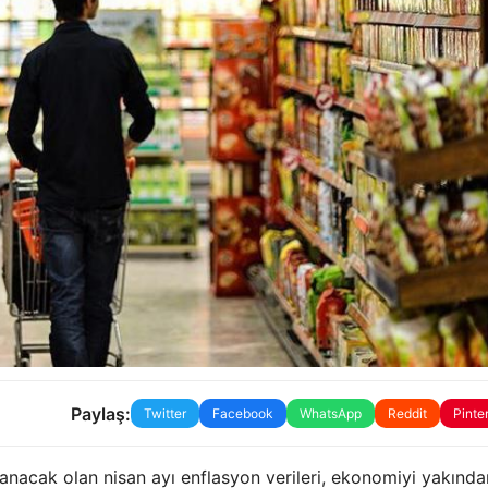
Paylaş:
Twitter
Facebook
WhatsApp
Reddit
Pinte
lanacak olan nisan ayı enflasyon verileri, ekonomiyi yakında