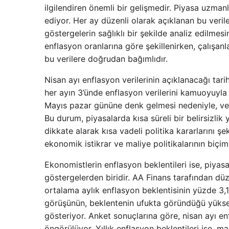
ilgilendiren önemli bir gelişmedir. Piyasa uzmanl
ediyor. Her ay düzenli olarak açıklanan bu verile
göstergelerin sağlıklı bir şekilde analiz edilmes
enflasyon oranlarına göre şekillenirken, çalışan
bu verilere doğrudan bağımlıdır.
Nisan ayı enflasyon verilerinin açıklanacağı ta
her ayın 3’ünde enflasyon verilerini kamuoyuyla
Mayıs pazar gününe denk gelmesi nedeniyle, ver
Bu durum, piyasalarda kısa süreli bir belirsizli
dikkate alarak kısa vadeli politika kararlarını şe
ekonomik istikrar ve maliye politikalarının biçiml
Ekonomistlerin enflasyon beklentileri ise, piya
göstergelerden biridir. AA Finans tarafından düz
ortalama aylık enflasyon beklentisinin yüzde 3,
görüşünün, beklentenin ufukta göründüğü yükse
gösteriyor. Anket sonuçlarına göre, nisan ayı e
öngörülüyor. Yıllık enflasyon beklentileri ise, m