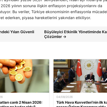
 2026 yılının sonuna ilişkin enflasyon projeksiyonlarını da
tuyor. Bu veriler, Türkiye ekonomisinin enflasyonla mücade
et ederken, piyasa hareketlerini yakından etkiliyor.
ndeki Yılan Güvenli
Büyüleyici Etkinlik Yönetiminde Kal
Çözümler →
26
04/08/2026
yatları canlı 2 Nisan 2026:
Türk Hava Kuvvetleri’nin ilk k
yatları ne kadar oldu?
paşası Özlem Karapınar oldu