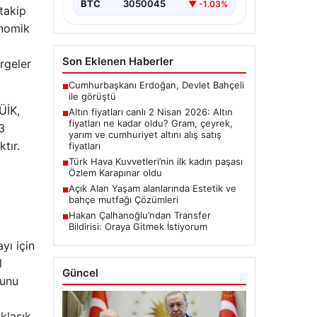
BTC
3050045
▼ -1.03%
 takip
onomik
Son Eklenen Haberler
rgeler
Cumhurbaşkanı Erdoğan, Devlet Bahçeli
■
ile görüştü
ÜİK,
Altın fiyatları canlı 2 Nisan 2026: Altın
■
fiyatları ne kadar oldu? Gram, çeyrek,
3
yarım ve cumhuriyet altını alış satış
tır.
fiyatları
Türk Hava Kuvvetleri’nin ilk kadın paşası
■
Özlem Karapınar oldu
Açık Alan Yaşam alanlarında Estetik ve
■
bahçe mutfağı Çözümleri
Hakan Çalhanoğlu’ndan Transfer
■
Bildirisi: Oraya Gitmek İstiyorum
yı için
l
Güncel
ğunu
aklaşık