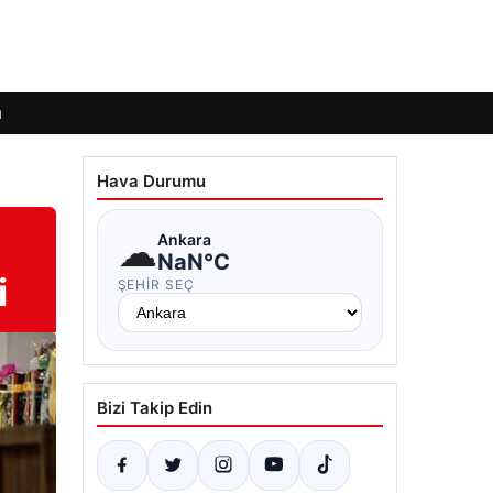
ı
Hava Durumu
☁
Ankara
NaN°C
i
ŞEHIR SEÇ
Bizi Takip Edin