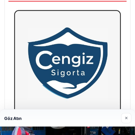
×
Göz Atın
Hastaş Beton