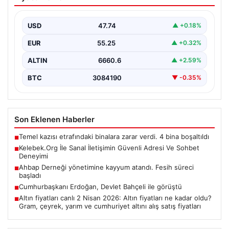
Adresi Ve Sohbet Deneyimi
Dijital çağında bireylerin güvenli bir şekilde irtibat
sağlaması kritik bir önem taşımaktadır. Güncel olarak…
USD
47.74
▲ +0.18%
EUR
55.25
▲ +0.32%
ALTIN
6660.6
▲ +2.59%
BTC
3084190
▼ -0.35%
Son Eklenen Haberler
Temel kazısı etrafındaki binalara zarar verdi. 4 bina boşaltıldı
■
Kelebek.Org İle Sanal İletişimin Güvenli Adresi Ve Sohbet
■
Deneyimi
Ahbap Derneği yönetimine kayyum atandı. Fesih süreci
■
başladı
Cumhurbaşkanı Erdoğan, Devlet Bahçeli ile görüştü
■
Altın fiyatları canlı 2 Nisan 2026: Altın fiyatları ne kadar oldu?
■
Gram, çeyrek, yarım ve cumhuriyet altını alış satış fiyatları