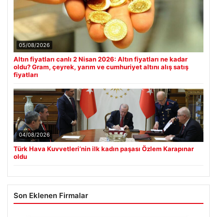
05/08/2026
Altın fiyatları canlı 2 Nisan 2026: Altın fiyatları ne kadar
oldu? Gram, çeyrek, yarım ve cumhuriyet altını alış satış
fiyatları
04/08/2026
Türk Hava Kuvvetleri’nin ilk kadın paşası Özlem Karapınar
oldu
Son Eklenen Firmalar