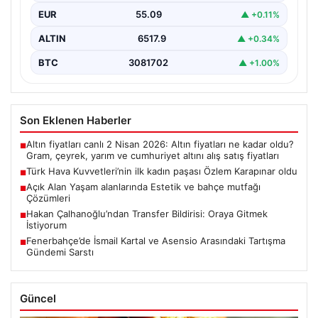
EUR
55.09
▲ +0.11%
ALTIN
6517.9
▲ +0.34%
BTC
3081702
▲ +1.00%
Son Eklenen Haberler
Altın fiyatları canlı 2 Nisan 2026: Altın fiyatları ne kadar oldu?
■
Gram, çeyrek, yarım ve cumhuriyet altını alış satış fiyatları
Türk Hava Kuvvetleri’nin ilk kadın paşası Özlem Karapınar oldu
■
Açık Alan Yaşam alanlarında Estetik ve bahçe mutfağı
■
Çözümleri
Hakan Çalhanoğlu’ndan Transfer Bildirisi: Oraya Gitmek
■
İstiyorum
Fenerbahçe’de İsmail Kartal ve Asensio Arasındaki Tartışma
■
Gündemi Sarstı
Güncel