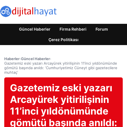
Güncel Haberler
Firma Rehberi
Forum
Çerez Politikası
Haberler
›
Güncel Haberler
›
Gazetemiz eski yazarı Arcayürek yitirilişinin 11’inci yıldönümünde
gömütü başında anıldı: ‘Cumhuriyetimiz Cüneyt gibi gazetecilere
muhtaç’
Gazetemiz eski yazarı
Arcayürek yitirilişinin
11’inci yıldönümünde
gömütü başında anıldı: