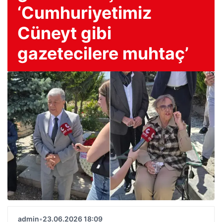
‘Cumhuriyetimiz
Cüneyt gibi
gazetecilere muhtaç’
admin
•
23.06.2026 18:09