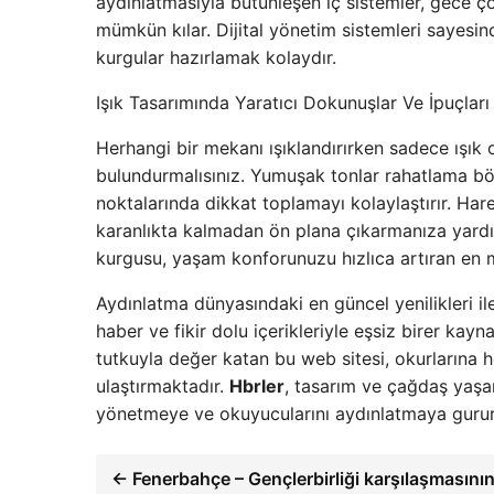
aydınlatmasıyla bütünleşen iç sistemler, gece ç
mümkün kılar. Dijital yönetim sistemleri sayesind
kurgular hazırlamak kolaydır.
Işık Tasarımında Yaratıcı Dokunuşlar Ve İpuçları
Herhangi bir mekanı ışıklandırırken sadece ışık o
bulundurmalısınız. Yumuşak tonlar rahatlama böl
noktalarında dikkat toplamayı kolaylaştırır. Hare
karanlıkta kalmadan ön plana çıkarmanıza yardım
kurgusu, yaşam konforunuzu hızlıca artıran en m
Aydınlatma dünyasındaki en güncel yenilikleri ile 
haber ve fikir dolu içerikleriyle eşsiz birer kayna
tutkuyla değer katan bu web sitesi, okurlarına h
ulaştırmaktadır.
Hbrler
, tasarım ve çağdaş yaşa
yönetmeye ve okuyucularını aydınlatmaya guru
← Fenerbahçe – Gençlerbirliği karşılaşmasının t