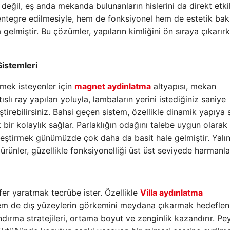
 değil, eş anda mekanda bulunanların hislerini da direkt etkil
a entegre edilmesiyle, hem de fonksiyonel hem de estetik ba
gelmiştir. Bu çözümler, yapıların kimliğini ön sıraya çıkarır
istemleri
mek isteyenler için
magnet aydinlatma
altyapısı, mekan
lı ray yapıları yoluyla, lambaların yerini istediğiniz saniye
irebilirsiniz. Bahsi geçen sistem, özellikle dinamik yapıya 
ir kolaylık sağlar. Parlaklığın odağını talebe uygun olarak
leştirmek günümüzde çok daha da basit hale gelmiştir. Yalı
rünler, güzellikle fonksiyonelliği üst üst seviyede harmanla
fer yaratmak tecrübe ister. Özellikle
Villa aydınlatma
 hem de dış yüzeylerin görkemini meydana çıkarmak hedefleni
ndırma stratejileri, ortama boyut ve zenginlik kazandırır. Pe