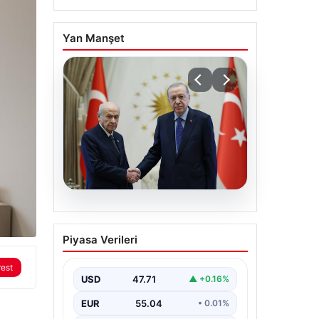
Yan Manşet
06.08.2026
Cumhurbaşkanı
Piyasa Verileri
Erdoğan, Devlet Bahçeli
ile görüştü
rest
USD
47.71
▲ +0.16%
EUR
55.04
• 0.01%