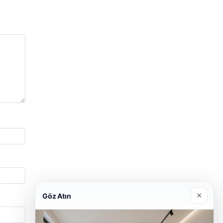
×
Göz Atın