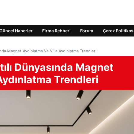
Güncel Haberler
Firma Rehberi
Forum
Çerez Politikas
sında Magnet Aydinlatma Ve Villa Aydınlatma Trendleri
ıltılı Dünyasında Magnet
Aydınlatma Trendleri