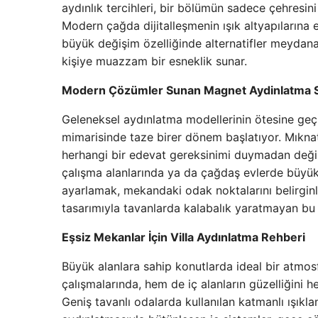
aydınlık tercihleri, bir bölümün sadece çehresini
Modern çağda dijitalleşmenin ışık altyapıların
büyük değişim özelliğinde alternatifler meydana 
kişiye muazzam bir esneklik sunar.
Modern Çözümler Sunan Magnet Aydinlatma S
Geleneksel aydınlatma modellerinin ötesine geç
mimarisinde taze birer dönem başlatıyor. Mıknatıs
herhangi bir edevat gereksinimi duymadan değişt
çalışma alanlarında ya da çağdaş evlerde büyük b
ayarlamak, mekandaki odak noktalarını belirgin
tasarımıyla tavanlarda kalabalık yaratmayan bu ü
Eşsiz Mekanlar İçin Villa Aydınlatma Rehberi
Büyük alanlara sahip konutlarda ideal bir atmos
çalışmalarında, hem de iç alanların güzelliğini
Geniş tavanlı odalarda kullanılan katmanlı ışıkla