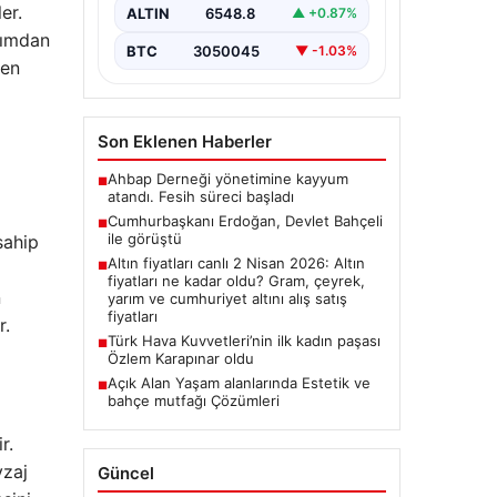
er.
ALTIN
6548.8
▲ +0.87%
kımdan
BTC
3050045
▼ -1.03%
ken
Son Eklenen Haberler
Ahbap Derneği yönetimine kayyum
■
atandı. Fesih süreci başladı
Cumhurbaşkanı Erdoğan, Devlet Bahçeli
■
ile görüştü
sahip
Altın fiyatları canlı 2 Nisan 2026: Altın
■
fiyatları ne kadar oldu? Gram, çeyrek,
n
yarım ve cumhuriyet altını alış satış
fiyatları
r.
Türk Hava Kuvvetleri’nin ilk kadın paşası
■
Özlem Karapınar oldu
Açık Alan Yaşam alanlarında Estetik ve
■
bahçe mutfağı Çözümleri
r.
yzaj
Güncel