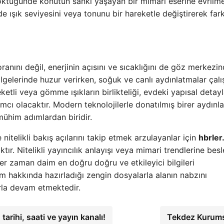
öktüğünde konutun sanki yaşayan bir mimari eserine evrilme
e ışık seviyesini veya tonunu bir hareketle değiştirerek fark
ranını değil, enerjinin açısını ve sıcaklığını de göz merkezi
gelerinde huzur verirken, soğuk ve canlı aydınlatmalar çal
ketli veya gömme ışıkların birlikteliği, evdeki yapısal detayl
cı olacaktır. Modern teknolojilerle donatılmış birer aydınl
ühim adımlardan biridir.
nitelikli bakış açılarını takip etmek arzulayanlar için
hbrle
ktır. Nitelikli yayıncılık anlayışı veya mimari trendlerine besl
er zaman daim en doğru doğru ve etkileyici bilgileri
m hakkında hazırladığı zengin dosyalarla alanın nabzını
rla devam etmektedir.
arihi, saati ve yayın kanalı!
Tekdez Kurum