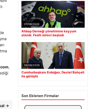
sini
lı
07/08/2026
Ahbap Derneği yönetimine kayyum
nde
atandı. Fesih süreci başladı
ışma
arı
atma
06/08/2026
r.com
,
Cumhurbaşkanı Erdoğan, Devlet Bahçeli
ediği
ile görüştü
Son Eklenen Firmalar
sal →