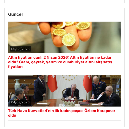
Güncel
05/08/2026
Altın fiyatları canlı 2 Nisan 2026: Altın fiyatları ne kadar
oldu? Gram, çeyrek, yarım ve cumhuriyet altını alış satış
fiyatları
04/08/2026
Türk Hava Kuvvetleri’nin ilk kadın paşası Özlem Karapınar
oldu