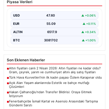
Piyasa Verileri
paşası Özlem Karapınar oldu
{ “title”: “Türk Hava Kuvvetleri’nde Tarihi Bir Adım:
Özlem Karapınar İlk Kadın Paşa Oldu”,…
USD
47.60
▲ +0.06%
EUR
55.09
▲ +0.11%
ALTIN
6517.9
▲ +0.34%
BTC
3081702
▲ +1.00%
Son Eklenen Haberler
Altın fiyatları canlı 2 Nisan 2026: Altın fiyatları ne kadar oldu?
■
Gram, çeyrek, yarım ve cumhuriyet altını alış satış fiyatları
Türk Hava Kuvvetleri’nin ilk kadın paşası Özlem Karapınar oldu
■
Açık Alan Yaşam alanlarında Estetik ve bahçe mutfağı
■
Çözümleri
Hakan Çalhanoğlu’ndan Transfer Bildirisi: Oraya Gitmek
■
İstiyorum
Fenerbahçe’de İsmail Kartal ve Asensio Arasındaki Tartışma
■
Gündemi Sarstı