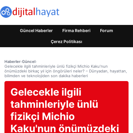
Güncel Haberler
Firma Rehberi
Forum
Çerez Politikası
Haberler
›
Güncel
›
Gelecekle ilgili tahminleriyle ünlü fizikçi Michio Kaku'nun
önümüzdeki birkaç yıl için öngörüleri neler? – Dünyadan, hayattan,
bilimden ve teknolojiden son dakika haberleri
Gelecekle ilgili
tahminleriyle ünlü
fizikçi Michio
Kaku'nun önümüzdeki