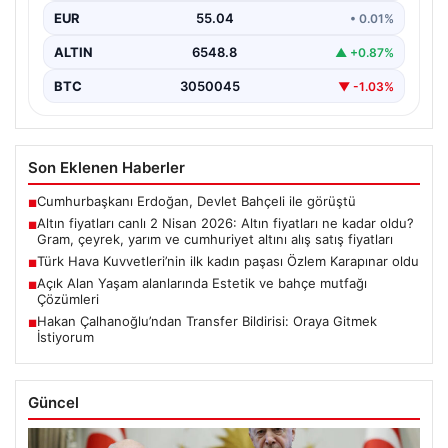
EUR
55.04
• 0.01%
ALTIN
6548.8
▲ +0.87%
BTC
3050045
▼ -1.03%
Son Eklenen Haberler
Cumhurbaşkanı Erdoğan, Devlet Bahçeli ile görüştü
■
Altın fiyatları canlı 2 Nisan 2026: Altın fiyatları ne kadar oldu?
■
Gram, çeyrek, yarım ve cumhuriyet altını alış satış fiyatları
Türk Hava Kuvvetleri’nin ilk kadın paşası Özlem Karapınar oldu
■
Açık Alan Yaşam alanlarında Estetik ve bahçe mutfağı
■
Çözümleri
Hakan Çalhanoğlu’ndan Transfer Bildirisi: Oraya Gitmek
■
İstiyorum
Güncel