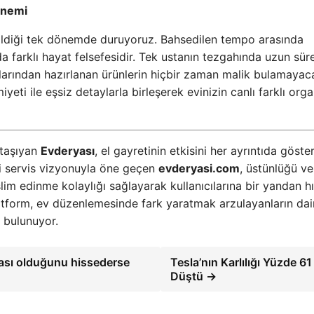
Önemi
dildiği tek dönemde duruyoruz. Bahsedilen tempo arasında
a farklı hayat felsefesidir. Tek ustanın tezgahında uzun sür
larından hazırlanan ürünlerin hiçbir zaman malik bulamayac
miyeti ile eşsiz detaylarla birleşerek evinizin canlı farklı or
 taşıyan
Evderyası
, el gayretinin etkisini her ayrıntıda göster
lli servis vizyonuyla öne geçen
evderyasi.com
, üstünlüğü ve
im edinme kolaylığı sağlayarak kullanıcılarına bir yandan h
atform, ev düzenlemesinde fark yaratmak arzulayanların da
 bulunuyor.
ası olduğunu hissederse
Tesla’nın Karlılığı Yüzde 61
Düştü →