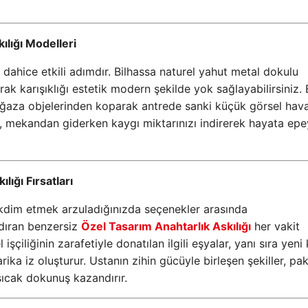
ılığı Modelleri
ahice etkili adımdır. Bilhassa naturel yahut metal dokulu
rak karışıklığı estetik modern şekilde yok sağlayabilirsiniz. 
mağaza objelerinden koparak antrede sanki küçük görsel hava
sı, mekandan giderken kaygı miktarınızı indirerek hayata ep
ığı Fırsatları
takdim etmek arzuladığınızda seçenekler arasında
ndıran benzersiz
Özel Tasarım Anahtarlık Askılığı
her vakit
çiliğinin zarafetiyle donatılan ilgili eşyalar, yanı sıra yeni
rika iz oluşturur. Ustanın zihin gücüyle birleşen şekiller, pa
ıcak dokunuş kazandırır.