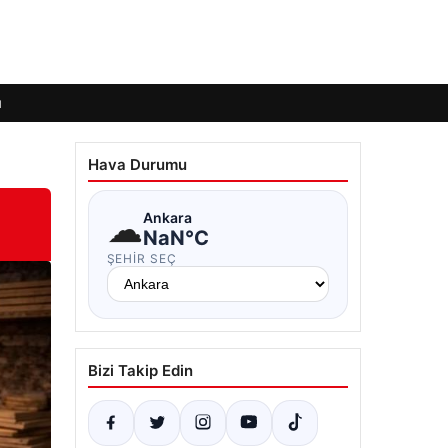
ı
Hava Durumu
☁
Ankara
NaN°C
ŞEHIR SEÇ
Bizi Takip Edin