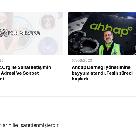
26
07/08/2026
Org İle Sanal İletişimin
Ahbap Derneği yönetimine
 Adresi Ve Sohbet
kayyum atandı. Fesih süreci
mi
başladı
nlar
*
ile işaretlenmişlerdir