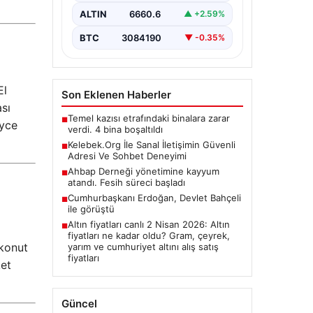
olarak…
ALTIN
6660.6
▲ +2.59%
BTC
3084190
▼ -0.35%
El
Son Eklenen Haberler
sı
Temel kazısı etrafındaki binalara zarar
■
eyce
verdi. 4 bina boşaltıldı
Kelebek.Org İle Sanal İletişimin Güvenli
■
Adresi Ve Sohbet Deneyimi
Ahbap Derneği yönetimine kayyum
■
atandı. Fesih süreci başladı
Cumhurbaşkanı Erdoğan, Devlet Bahçeli
■
ile görüştü
Altın fiyatları canlı 2 Nisan 2026: Altın
■
fiyatları ne kadar oldu? Gram, çeyrek,
 konut
yarım ve cumhuriyet altını alış satış
fiyatları
ket
Güncel