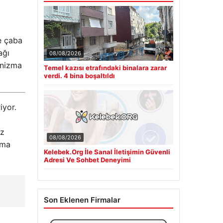
e çaba
ağı
08/08/2026
ganizma
Temel kazısı etrafındaki binalara zarar
verdi. 4 bina boşaltıldı
iyor.
ız
08/08/2026
ima
Kelebek.Org İle Sanal İletişimin Güvenli
Adresi Ve Sohbet Deneyimi
Son Eklenen Firmalar