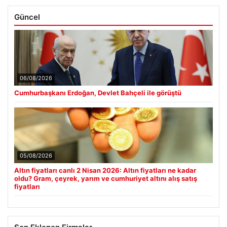
Güncel
06/08/2026
Cumhurbaşkanı Erdoğan, Devlet Bahçeli ile görüştü
05/08/2026
Altın fiyatları canlı 2 Nisan 2026: Altın fiyatları ne kadar
oldu? Gram, çeyrek, yarım ve cumhuriyet altını alış satış
fiyatları