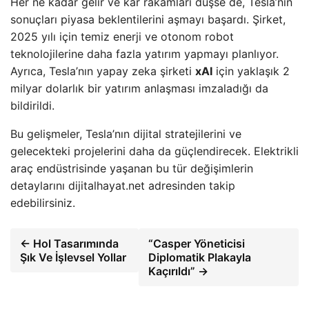
Her ne kadar gelir ve kar rakamları düşse de, Tesla’nın
sonuçları piyasa beklentilerini aşmayı başardı. Şirket,
2025 yılı için temiz enerji ve otonom robot
teknolojilerine daha fazla yatırım yapmayı planlıyor.
Ayrıca, Tesla’nın yapay zeka şirketi
xAI
için yaklaşık 2
milyar dolarlık bir yatırım anlaşması imzaladığı da
bildirildi.
Bu gelişmeler, Tesla’nın dijital stratejilerini ve
gelecekteki projelerini daha da güçlendirecek. Elektrikli
araç endüstrisinde yaşanan bu tür değişimlerin
detaylarını dijitalhayat.net adresinden takip
edebilirsiniz.
← Hol Tasarımında
“Casper Yöneticisi
Şık Ve İşlevsel Yollar
Diplomatik Plakayla
Kaçırıldı” →