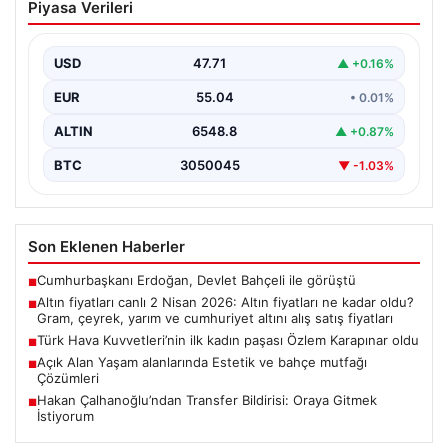
Piyasa Verileri
paşası Özlem Karapınar oldu
{ “title”: “Türk Hava Kuvvetleri’nde Tarihi Bir Adım:
Özlem Karapınar İlk Kadın Paşa Oldu”,…
USD
47.71
▲ +0.16%
EUR
55.04
• 0.01%
ALTIN
6548.8
▲ +0.87%
BTC
3050045
▼ -1.03%
Son Eklenen Haberler
Cumhurbaşkanı Erdoğan, Devlet Bahçeli ile görüştü
■
Altın fiyatları canlı 2 Nisan 2026: Altın fiyatları ne kadar oldu?
■
Gram, çeyrek, yarım ve cumhuriyet altını alış satış fiyatları
Türk Hava Kuvvetleri’nin ilk kadın paşası Özlem Karapınar oldu
■
Açık Alan Yaşam alanlarında Estetik ve bahçe mutfağı
■
Çözümleri
Hakan Çalhanoğlu’ndan Transfer Bildirisi: Oraya Gitmek
■
İstiyorum