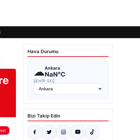
ı
Hava Durumu
–
☁
Ankara
NaN°C
re
ŞEHIR SEÇ
Bizi Takip Edin
rest