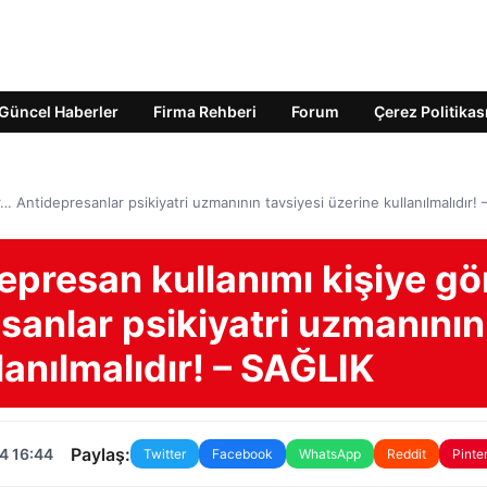
Güncel Haberler
Firma Rehberi
Forum
Çerez Politikas
 Antidepresanlar psikiyatri uzmanının tavsiyesi üzerine kullanılmalıdır! 
presan kullanımı kişiye gö
sanlar psikiyatri uzmanının
lanılmalıdır! – SAĞLIK
Paylaş:
4 16:44
Twitter
Facebook
WhatsApp
Reddit
Pinte