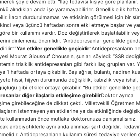
nerek şöyle devam etti: “İlaç tedavisi kişiye göre planlanır.
ü alındıkları anda işe yaramayabilirler. Genellikle ilk haft
ilir. İlacın durdurulmaması ve etkisinin görülmesi için bir sü
kinci veya üçüncü haftadan sonra etki etmeye başlar ve ya
göre bir kullanımı vardır. Doz değiştirilerek başlatılabilir ve
rini dinlemeniz önemlidir. “Antidepresanlar genellikle günde
rilir.”
“Yan etkiler genellikle geçicidir”
Antidepresanların p
yesi Mourat Giousouf Chousein, şunları söyledi: “SSR dediğ
stemin trisiklik antidepresanları gibi farklı ilaç grupları var. 
veya 1 haftada ortaya çıkabilir. Baş ağrısı, bulantı, nadiren ku
iyete hissi, hijyen durumunda değişiklik, kabızlık veya ishal, 
lüğü gibi etkiler ortaya çıkabilir. “Bu etkiler genellikle geç
esanlar diğer ilaçlarla etkileşime girebilir
Doktor ayrıca
leşime girebileceğine de dikkat çekti. Milletvekili Öğretmen 
açların istenmeyen yan etkilerine ya da etkinliğinde değişik
rlikte kullanmadan önce mutlaka doktorunuza danışmalısınız.
ak antibiyotiklerle aynı anda alınması şart değildir. Tedavi
nmelidir. Antidepresanların kullanım süresi tedaviye verilen