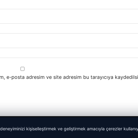
m, e-posta adresim ve site adresim bu tarayıcıya kaydedilsi
 deneyiminizi kişiselleştirmek ve geliştirmek amacıyla çerezler kullan
malta dil okulları
|
lemagrup.com.tr