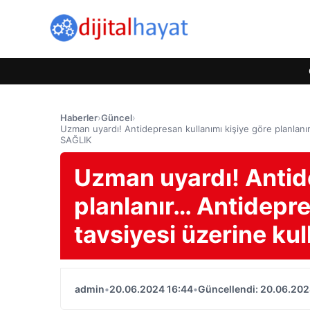
Haberler
›
Güncel
›
Uzman uyardı! Antidepresan kullanımı kişiye göre planlanır…
SAĞLIK
Uzman uyardı! Antide
planlanır… Antidepre
tavsiyesi üzerine kul
admin
•
20.06.2024 16:44
•
Güncellendi: 20.06.202