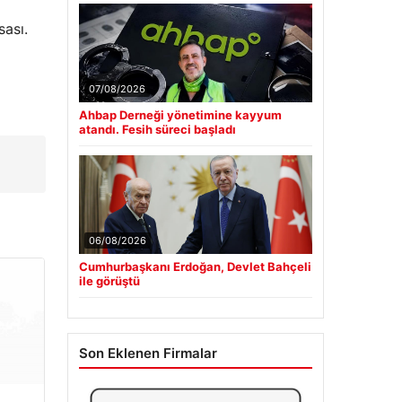
sası.
07/08/2026
Ahbap Derneği yönetimine kayyum
atandı. Fesih süreci başladı
06/08/2026
Cumhurbaşkanı Erdoğan, Devlet Bahçeli
ile görüştü
Son Eklenen Firmalar