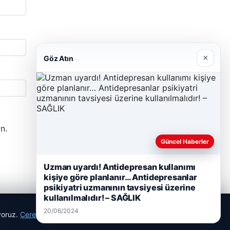
×
Göz Atın
n.
Güncel Haberler
Uzman uyardı! Antidepresan kullanımı
kişiye göre planlanır… Antidepresanlar
psikiyatri uzmanının tavsiyesi üzerine
kullanılmalıdır! – SAĞLIK
20/06/2024
ıyoruz.
Çerez Politikamız
Reddet
Kabul Et