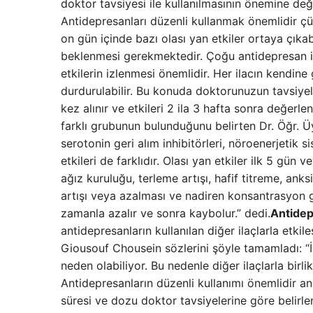
doktor tavsiyesi ile kullanılmasının önemine deği
Antidepresanları düzenli kullanmak önemlidir çünk
on gün içinde bazı olası yan etkiler ortaya çıkab
beklenmesi gerekmektedir. Çoğu antidepresan i
etkilerin izlenmesi önemlidir. Her ilacın kendine 
durdurulabilir. Bu konuda doktorunuzun tavsiyele
kez alınır ve etkileri 2 ila 3 hafta sonra değerlendi
farklı grubunun bulunduğunu belirten Dr. Öğr. Ü
serotonin geri alım inhibitörleri, nöroenerjetik si
etkileri de farklıdır. Olası yan etkiler ilk 5 gün 
ağız kuruluğu, terleme artışı, hafif titreme, anks
artışı veya azalması ve nadiren konsantrasyon güç
zamanla azalır ve sonra kaybolur.” dedi.
Antidepr
antidepresanların kullanılan diğer ilaçlarla etki
Giousouf Chousein sözlerini şöyle tamamladı: “İl
neden olabiliyor. Bu nedenle diğer ilaçlarla bi
Antidepresanların düzenli kullanımı önemlidir anc
süresi ve dozu doktor tavsiyelerine göre belirle