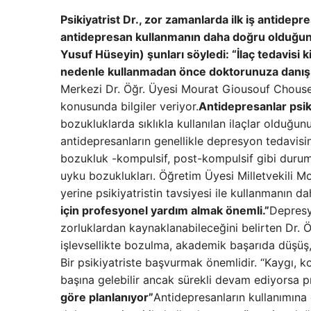
Psikiyatrist Dr., zor zamanlarda ilk iş antidepr
antidepresan kullanmanın daha doğru olduğun
Yusuf Hüseyin) şunları söyledi: “İlaç tedavisi ki
nedenle kullanmadan önce doktorunuza danışma
Merkezi Dr. Öğr. Üyesi Mourat Giousouf Chousei
konusunda bilgiler veriyor.
Antidepresanlar psikiy
bozukluklarda sıklıkla kullanılan ilaçlar olduğu
antidepresanların genellikle depresyon tedavisin
bozukluk -kompulsif, post-kompulsif gibi duruml
uyku bozuklukları. Öğretim Üyesi Milletvekili 
yerine psikiyatristin tavsiyesi ile kullanmanın 
için profesyonel yardım almak önemli.”
Depresy
zorluklardan kaynaklanabileceğini belirten Dr. 
işlevsellikte bozulma, akademik başarıda düşüş, i
Bir psikiyatriste başvurmak önemlidir. “Kaygı, ko
başına gelebilir ancak sürekli devam ediyorsa p
göre planlanıyor”
Antidepresanların kullanımına