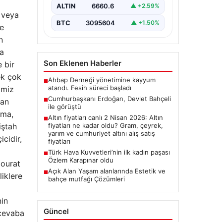
ALTIN
6660.6
▲ +2.59%
a veya
BTC
3095604
▲ +1.50%
re
n
ya
Son Eklenen Haberler
 bir
ek çok
Ahbap Derneği yönetimine kayyum
■
atandı. Fesih süreci başladı
imiz
Cumhurbaşkanı Erdoğan, Devlet Bahçeli
■
Yan
ile görüştü
sma,
Altın fiyatları canlı 2 Nisan 2026: Altın
■
fiyatları ne kadar oldu? Gram, çeyrek,
iştah
yarım ve cumhuriyet altını alış satış
icidir,
fiyatları
Türk Hava Kuvvetleri’nin ilk kadın paşası
■
Özlem Karapınar oldu
Mourat
Açık Alan Yaşam alanlarında Estetik ve
■
liklere
bahçe mutfağı Çözümleri
nin
Güncel
 cevaba