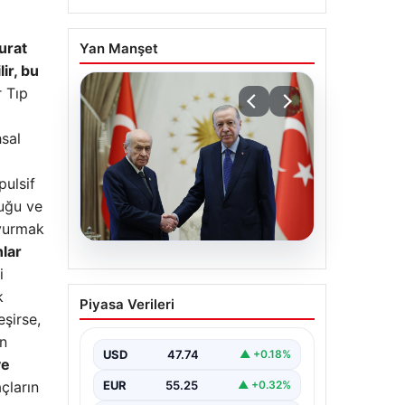
urat
Yan Manşet
ir, bu
r Tıp
ı
hsal
pulsif
luğu ve
şvurmak
nlar
06.08.2026
i
Cumhurbaşkanı
k
Piyasa Verileri
Erdoğan, Devlet Bahçeli
eşirse,
ile görüştü
in
USD
47.74
▲ +0.18%
ye
EUR
55.25
çların
▲ +0.32%