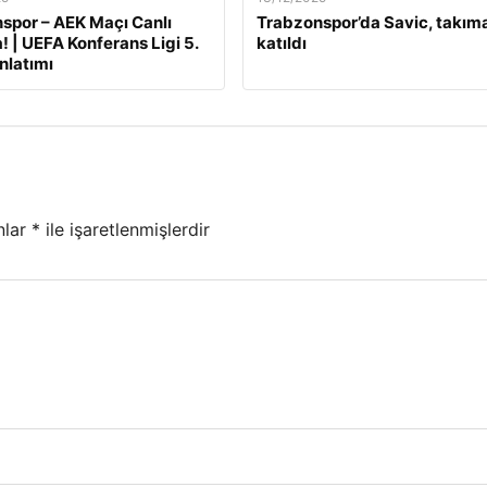
por – AEK Maçı Canlı
Trabzonspor’da Savic, takım
! | UEFA Konferans Ligi 5.
katıldı
nlatımı
nlar
*
ile işaretlenmişlerdir