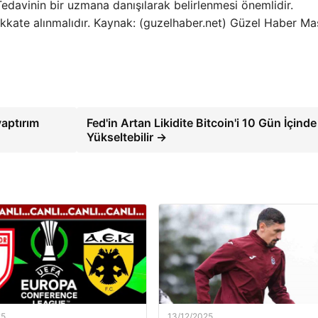
davinin bir uzmana danışılarak belirlenmesi önemlidir.
dikkate alınmalıdır. Kaynak: (guzelhaber.net) Güzel Haber Ma
yaptırım
Fed'in Artan Likidite Bitcoin'i 10 Gün İçinde
Yükseltebilir →
25
13/12/2025