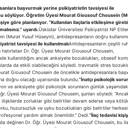
esanlara başvurmak yerine psikiyatristin tavsiyesi ile
u söylüyor. Öğretim Üyesi Mourat Giousouf Chousein (M
şiye göre planlanıyor. “Kullanılan ilaçlarla etkileşime girebil
lısınız.” uyardı.
Üsküdar Üniversitesi Psikiyatrist NP Etile
n (Murat Yusuf Hüseyin), antidepresanların doğru kullanım
atrist tavsiyesi ile kullanılmalı
Antidepresanların çeşitli ru
nu hatırlatan Dr. Öğr. Üyesi Mourat Giousouf Chousein,
de kullanıldığını ancak anksiyete bozuklukları, obsesif kom
arda da etkili olabileceğini söyledi. travmatik stres bozuk
Mourat Giousouf Chousein de öncelikle antidepresanlara ba
daha doğru olacağı uyarısında bulundu.
“İnatçı psikolojik soru
on ve anksiyete gibi psikolojik sorunların günlük yaşamdak
Öğr. Üyesi Mourat Giousouf Chousein, şunları söyledi: “Anca
lişkilerde zorluklar gibi belirtiler devam ederse veya kötül
rku, huzursuzluk ve uyku bozuklukları gibi belirtiler herkes
rofesyonel yardım almak önemlidir.” Dedi.
“İlaç tedavisi kişi
 da değinen Dr. Öğr. Üyesi Mourat Giousouf Chousein, bu ila