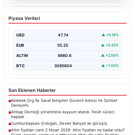
07.08.2026
Ahbap Derneği yönetimine kayyum
Piyasa Verileri
atandı. Fesih süreci başladı
USD
47.74
▲ +0.18%
EUR
55.25
▲ +0.32%
ALTIN
6660.6
▲ +2.59%
BTC
3095604
▲ +1.50%
Son Eklenen Haberler
Kelebek.Org İle Sanal İletişimin Güvenli Adresi Ve Sohbet
■
Deneyimi
Ahbap Derneği yönetimine kayyum atandı. Fesih süreci
■
başladı
Cumhurbaşkanı Erdoğan, Devlet Bahçeli ile görüştü
■
Altın fiyatları canlı 2 Nisan 2026: Altın fiyatları ne kadar oldu?
■
Gram, çeyrek, yarım ve cumhuriyet altını alış satış fiyatları