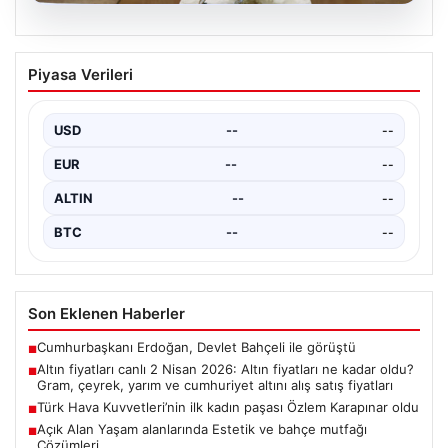
04.08.2026
Türk Hava Kuvvetleri’nin ilk kadın
Piyasa Verileri
paşası Özlem Karapınar oldu
{ “title”: “Türk Hava Kuvvetleri’nde Tarihi Bir Adım:
Özlem Karapınar İlk Kadın Paşa Oldu”,…
USD
--
--
EUR
--
--
ALTIN
--
--
BTC
--
--
Son Eklenen Haberler
Cumhurbaşkanı Erdoğan, Devlet Bahçeli ile görüştü
■
Altın fiyatları canlı 2 Nisan 2026: Altın fiyatları ne kadar oldu?
■
Gram, çeyrek, yarım ve cumhuriyet altını alış satış fiyatları
Türk Hava Kuvvetleri’nin ilk kadın paşası Özlem Karapınar oldu
■
Açık Alan Yaşam alanlarında Estetik ve bahçe mutfağı
■
Çözümleri