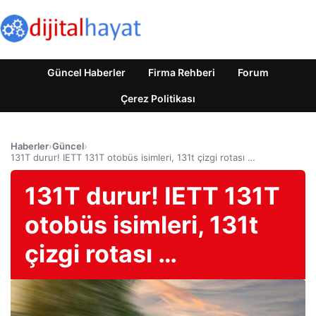
Güncel Haberler
Firma Rehberi
Forum
Çerez Politikası
Haberler
›
Güncel
›
131T durur! IETT 131T otobüs isimleri, 131t çizgi rotası …
131T durur! IETT 131T
otobüs isimleri, 131t
çizgi rotası …