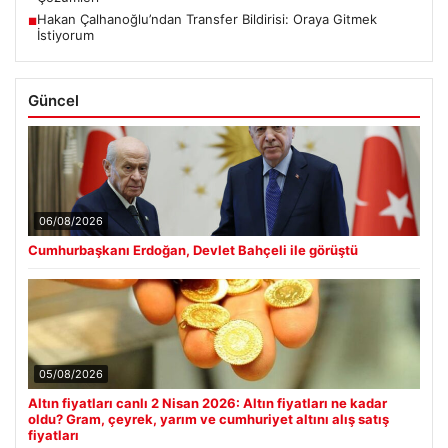
Hakan Çalhanoğlu’ndan Transfer Bildirisi: Oraya Gitmek
■
İstiyorum
Güncel
06/08/2026
Cumhurbaşkanı Erdoğan, Devlet Bahçeli ile görüştü
05/08/2026
Altın fiyatları canlı 2 Nisan 2026: Altın fiyatları ne kadar
oldu? Gram, çeyrek, yarım ve cumhuriyet altını alış satış
fiyatları