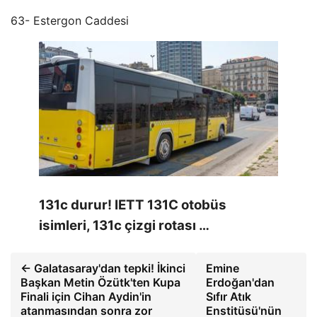
63- Estergon Caddesi
131c durur! IETT 131C otobüs
isimleri, 131c çizgi rotası …
← Galatasaray'dan tepki! İkinci
Emine
Başkan Metin Özütk'ten Kupa
Erdoğan'dan
Finali için Cihan Aydin'in
Sıfır Atık
atanmasından sonra zor
Enstitüsü'nün