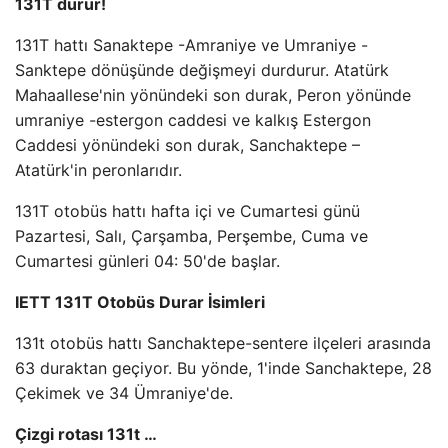
131T durur!
131T hattı Sanaktepe -Amraniye ve Umraniye -
Sanktepe dönüşünde değişmeyi durdurur. Atatürk
Mahaallese'nin yönündeki son durak, Peron yönünde
umraniye -estergon caddesi ve kalkış Estergon
Caddesi yönündeki son durak, Sanchaktepe –
Atatürk'in peronlarıdır.
131T otobüs hattı hafta içi ve Cumartesi günü
Pazartesi, Salı, Çarşamba, Perşembe, Cuma ve
Cumartesi günleri 04: 50'de başlar.
IETT 131T Otobüs Durar İsimleri
131t otobüs hattı Sanchaktepe-sentere ilçeleri arasında
63 duraktan geçiyor. Bu yönde, 1'inde Sanchaktepe, 28
Çekimek ve 34 Ümraniye'de.
Çizgi rotası 131t …