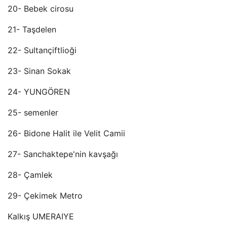
20- Bebek cirosu
21- Taşdelen
22- Sultançiftlioği
23- Sinan Sokak
24- YUNGÖREN
25- semenler
26- Bidone Halit ile Velit Camii
27- Sanchaktepe'nin kavşağı
28- Çamlek
29- Çekimek Metro
Kalkış UMERAIYE