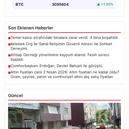
BTC
3095604
▲ +1.50%
Son Eklenen Haberler
Temel kazısı etrafındaki binalara zarar verdi. 4 bina boşaltıldı
■
Kelebek.Org İle Sanal İletişimin Güvenli Adresi Ve Sohbet
■
Deneyimi
Ahbap Derneği yönetimine kayyum atandı. Fesih süreci
■
başladı
Cumhurbaşkanı Erdoğan, Devlet Bahçeli ile görüştü
■
Altın fiyatları canlı 2 Nisan 2026: Altın fiyatları ne kadar oldu?
■
Gram, çeyrek, yarım ve cumhuriyet altını alış satış fiyatları
Güncel