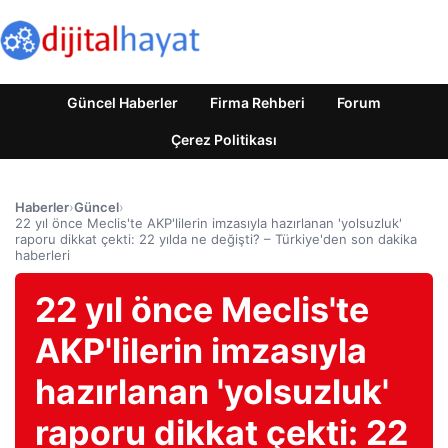
Güncel Haberler
Firma Rehberi
Forum
Çerez Politikası
Haberler
›
Güncel
›
22 yıl önce Meclis'te AKP'lilerin imzasıyla hazırlanan 'yolsuzluk'
raporu dikkat çekti: 22 yılda ne değişti? – Türkiye'den son dakika
haberleri
22 yıl önce Meclis'te
AKP'lilerin imzasıyla
hazırlanan 'yolsuzluk'
raporu dikkat çekti: 22