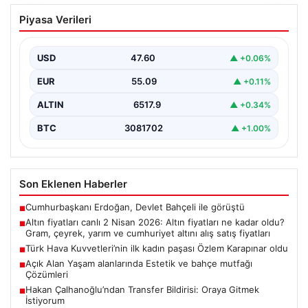
Altın fiyatları canlı 2 Nisan 2026: Altın
Piyasa Verileri
fiyatları ne kadar oldu? Gram, çeyrek,
yarım ve cumhuriyet altını alış satış
fiyatları
USD
47.60
▲ +0.06%
EUR
55.09
▲ +0.11%
ALTIN
6517.9
▲ +0.34%
BTC
3081702
▲ +1.00%
Son Eklenen Haberler
Cumhurbaşkanı Erdoğan, Devlet Bahçeli ile görüştü
■
Altın fiyatları canlı 2 Nisan 2026: Altın fiyatları ne kadar oldu?
■
Gram, çeyrek, yarım ve cumhuriyet altını alış satış fiyatları
Türk Hava Kuvvetleri’nin ilk kadın paşası Özlem Karapınar oldu
■
Açık Alan Yaşam alanlarında Estetik ve bahçe mutfağı
■
Çözümleri
Hakan Çalhanoğlu’ndan Transfer Bildirisi: Oraya Gitmek
■
İstiyorum