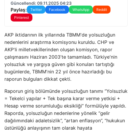
Güncellendi: 09.11.2025 04:23
Paylaş:
Twitter
Facebook
WhatsApp
Reddit
Pinterest
AKP iktidarının ilk yıllarında TBMM'de yolsuzluğun
nedenlerini araştırma komisyonu kuruldu. CHP ve
AKP'li milletvekillerinden oluşan komisyon, rapor
çalışmasını Haziran 2003'te tamamladı. Türkiye'nin
yolsuzluk ve yargıya güven gibi konuları tartıştığı
bugünlerde, TBMM'nin 22 yıl önce hazırladığı bu
raporun bulguları dikkat çekti.
Raporun giriş bölümünde yolsuzluğun tanımı “Yolsuzluk
= Tekelci yapılar + Tek başına karar verme yetkisi +
Hesap verme sorumluluğu eksikliği” formülüyle yapıldı.
Raporda, yolsuzluğun nedenlerine yönelik “gelir
dağılımındaki adaletsizlik”, “artan enflasyon”, “hukukun
üstünlüğü anlayışının tam olarak hayata