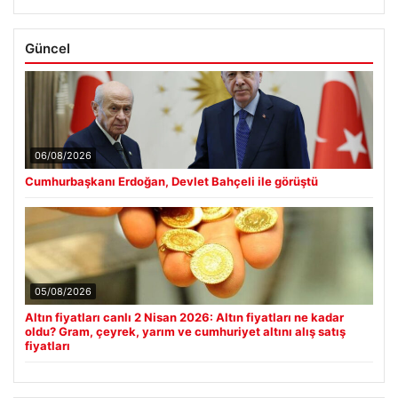
Güncel
06/08/2026
Cumhurbaşkanı Erdoğan, Devlet Bahçeli ile görüştü
05/08/2026
Altın fiyatları canlı 2 Nisan 2026: Altın fiyatları ne kadar
oldu? Gram, çeyrek, yarım ve cumhuriyet altını alış satış
fiyatları