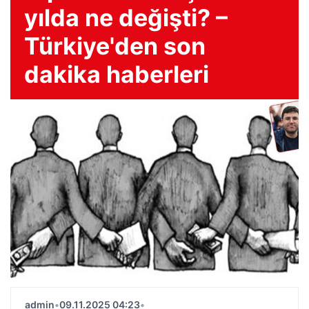
yılda ne değişti? –
Türkiye'den son
dakika haberleri
admin
•
09.11.2025 04:23
•