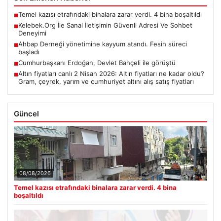
Temel kazısı etrafındaki binalara zarar verdi. 4 bina boşaltıldı
■
Kelebek.Org İle Sanal İletişimin Güvenli Adresi Ve Sohbet
■
Deneyimi
Ahbap Derneği yönetimine kayyum atandı. Fesih süreci
■
başladı
Cumhurbaşkanı Erdoğan, Devlet Bahçeli ile görüştü
■
Altın fiyatları canlı 2 Nisan 2026: Altın fiyatları ne kadar oldu?
■
Gram, çeyrek, yarım ve cumhuriyet altını alış satış fiyatları
Güncel
08/08/2026
Temel kazısı etrafındaki binalara zarar verdi. 4 bina
boşaltıldı