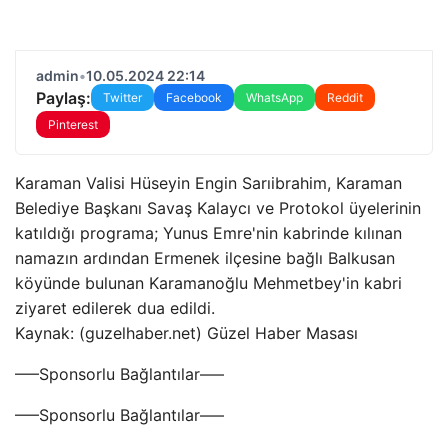
admin
•
10.05.2024 22:14
Paylaş:
Twitter
Facebook
WhatsApp
Reddit
Pinterest
Karaman Valisi Hüseyin Engin Sarıibrahim, Karaman
Belediye Başkanı Savaş Kalaycı ve Protokol üyelerinin
katıldığı programa; Yunus Emre'nin kabrinde kılınan
namazın ardından Ermenek ilçesine bağlı Balkusan
köyünde bulunan Karamanoğlu Mehmetbey'in kabri
ziyaret edilerek dua edildi.
Kaynak: (guzelhaber.net) Güzel Haber Masası
—–Sponsorlu Bağlantılar—–
—–Sponsorlu Bağlantılar—–