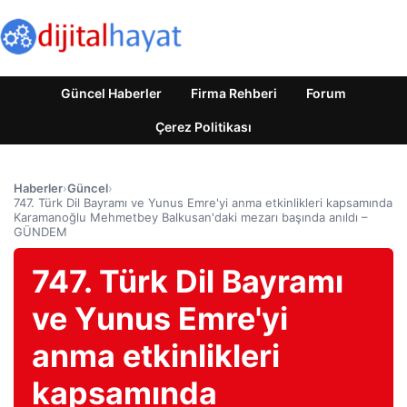
Güncel Haberler
Firma Rehberi
Forum
Çerez Politikası
Haberler
›
Güncel
›
747. Türk Dil Bayramı ve Yunus Emre'yi anma etkinlikleri kapsamında
Karamanoğlu Mehmetbey Balkusan'daki mezarı başında anıldı –
GÜNDEM
747. Türk Dil Bayramı
ve Yunus Emre'yi
anma etkinlikleri
kapsamında