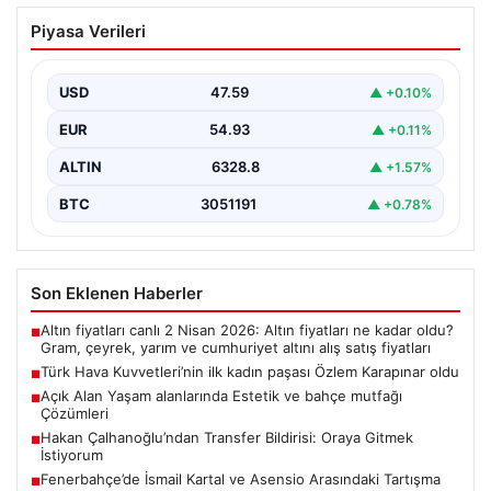
Türk Hava Kuvvetleri’nin ilk kadın
Piyasa Verileri
paşası Özlem Karapınar oldu
{ “title”: “Türk Hava Kuvvetleri’nde Tarihi Bir Adım:
Özlem Karapınar İlk Kadın Paşa Oldu”,…
USD
47.59
▲ +0.10%
EUR
54.93
▲ +0.11%
ALTIN
6328.8
▲ +1.57%
BTC
3051191
▲ +0.78%
Son Eklenen Haberler
Altın fiyatları canlı 2 Nisan 2026: Altın fiyatları ne kadar oldu?
■
Gram, çeyrek, yarım ve cumhuriyet altını alış satış fiyatları
Türk Hava Kuvvetleri’nin ilk kadın paşası Özlem Karapınar oldu
■
Açık Alan Yaşam alanlarında Estetik ve bahçe mutfağı
■
Çözümleri
Hakan Çalhanoğlu’ndan Transfer Bildirisi: Oraya Gitmek
■
İstiyorum
Fenerbahçe’de İsmail Kartal ve Asensio Arasındaki Tartışma
■