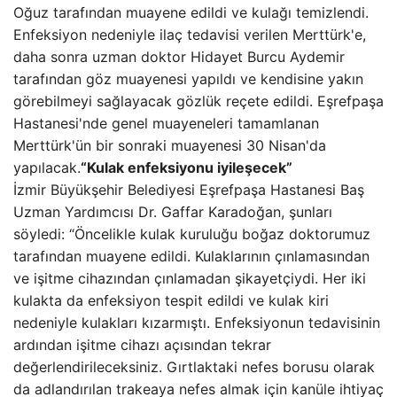
Oğuz tarafından muayene edildi ve kulağı temizlendi.
Enfeksiyon nedeniyle ilaç tedavisi verilen Merttürk'e,
daha sonra uzman doktor Hidayet Burcu Aydemir
tarafından göz muayenesi yapıldı ve kendisine yakın
görebilmeyi sağlayacak gözlük reçete edildi. Eşrefpaşa
Hastanesi'nde genel muayeneleri tamamlanan
Merttürk'ün bir sonraki muayenesi 30 Nisan'da
yapılacak.
“Kulak enfeksiyonu iyileşecek”
İzmir Büyükşehir Belediyesi Eşrefpaşa Hastanesi Baş
Uzman Yardımcısı Dr. Gaffar Karadoğan, şunları
söyledi: “Öncelikle kulak kuruluğu boğaz doktorumuz
tarafından muayene edildi. Kulaklarının çınlamasından
ve işitme cihazından çınlamadan şikayetçiydi. Her iki
kulakta da enfeksiyon tespit edildi ve kulak kiri
nedeniyle kulakları kızarmıştı. Enfeksiyonun tedavisinin
ardından işitme cihazı açısından tekrar
değerlendirileceksiniz. Gırtlaktaki nefes borusu olarak
da adlandırılan trakeaya nefes almak için kanüle ihtiyaç