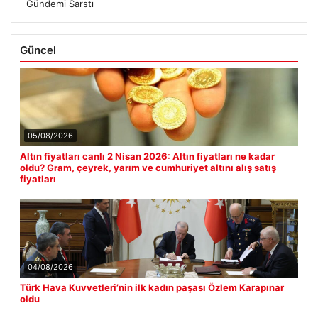
Gündemi Sarstı
Güncel
05/08/2026
Altın fiyatları canlı 2 Nisan 2026: Altın fiyatları ne kadar
oldu? Gram, çeyrek, yarım ve cumhuriyet altını alış satış
fiyatları
04/08/2026
Türk Hava Kuvvetleri’nin ilk kadın paşası Özlem Karapınar
oldu