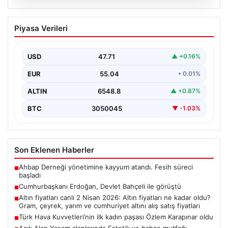
06.08.2026
Cumhurbaşkanı Erdoğan, Devlet
Piyasa Verileri
Bahçeli ile görüştü
USD
47.71
▲ +0.16%
EUR
55.04
• 0.01%
ALTIN
6548.8
▲ +0.87%
BTC
3050045
▼ -1.03%
Son Eklenen Haberler
Ahbap Derneği yönetimine kayyum atandı. Fesih süreci
■
başladı
Cumhurbaşkanı Erdoğan, Devlet Bahçeli ile görüştü
■
Altın fiyatları canlı 2 Nisan 2026: Altın fiyatları ne kadar oldu?
■
Gram, çeyrek, yarım ve cumhuriyet altını alış satış fiyatları
Türk Hava Kuvvetleri’nin ilk kadın paşası Özlem Karapınar oldu
■
Açık Alan Yaşam alanlarında Estetik ve bahçe mutfağı