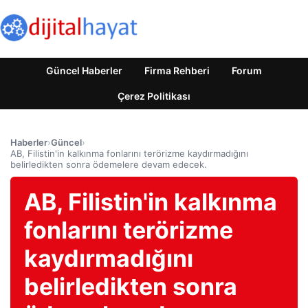
Güncel Haberler
Firma Rehberi
Forum
Çerez Politikası
Haberler
›
Güncel
›
AB, Filistin'in kalkınma fonlarını terörizme kaydırmadığını
belirledikten sonra ödemelere devam edecek.
AB, Filistin'in kalkınma
fonlarını terörizme
kaydırmadığını
belirledikten sonra