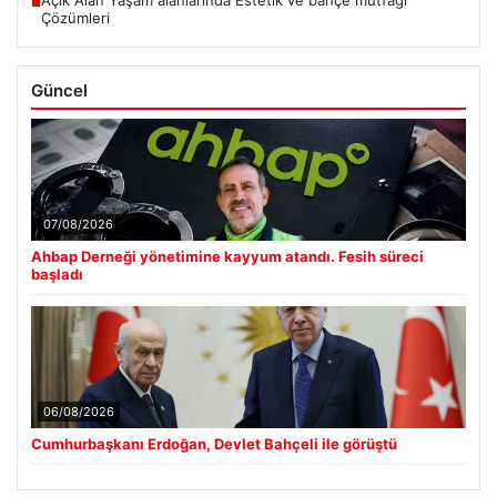
■
Çözümleri
Güncel
07/08/2026
Ahbap Derneği yönetimine kayyum atandı. Fesih süreci
başladı
06/08/2026
Cumhurbaşkanı Erdoğan, Devlet Bahçeli ile görüştü