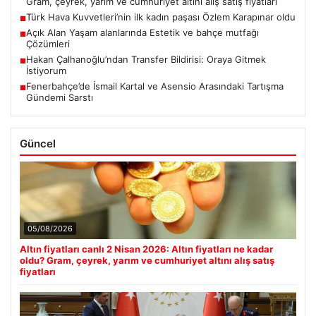
Gram, çeyrek, yarım ve cumhuriyet altını alış satış fiyatları
Türk Hava Kuvvetleri’nin ilk kadın paşası Özlem Karapınar oldu
■
Açık Alan Yaşam alanlarında Estetik ve bahçe mutfağı
■
Çözümleri
Hakan Çalhanoğlu’ndan Transfer Bildirisi: Oraya Gitmek
■
İstiyorum
Fenerbahçe’de İsmail Kartal ve Asensio Arasındaki Tartışma
■
Gündemi Sarstı
Güncel
05/08/2026
Altın fiyatları canlı 2 Nisan 2026: Altın fiyatları ne kadar
oldu? Gram, çeyrek, yarım ve cumhuriyet altını alış satış
fiyatları