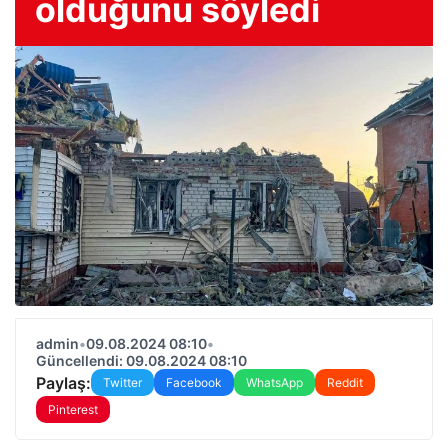
olduğunu söyledi
admin
•
09.08.2024 08:10
•
Güncellendi: 09.08.2024 08:10
Paylaş:
Twitter
Facebook
WhatsApp
Reddit
Pinterest