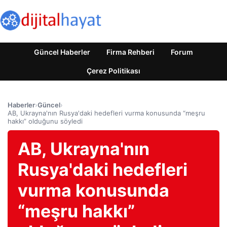
Güncel Haberler
Firma Rehberi
Forum
Çerez Politikası
Haberler
›
Güncel
›
AB, Ukrayna'nın Rusya'daki hedefleri vurma konusunda “meşru
hakkı” olduğunu söyledi
AB, Ukrayna'nın
Rusya'daki hedefleri
vurma konusunda
“meşru hakkı”