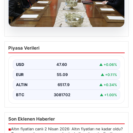
04.08.2026
Türk Hava Kuvvetleri’nin ilk kadın
Piyasa Verileri
paşası Özlem Karapınar oldu
{ “title”: “Türk Hava Kuvvetleri’nde Tarihi Bir Adım:
Özlem Karapınar İlk Kadın Paşa Oldu”,…
USD
47.60
▲ +0.06%
EUR
55.09
▲ +0.11%
ALTIN
6517.9
▲ +0.34%
BTC
3081702
▲ +1.00%
Son Eklenen Haberler
Altın fiyatları canlı 2 Nisan 2026: Altın fiyatları ne kadar oldu?
■