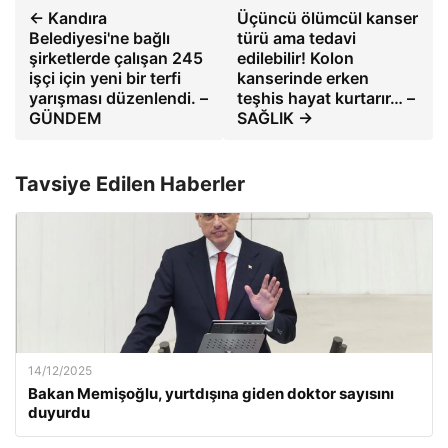
← Kandıra
Üçüncü ölümcül kanser
Belediyesi'ne bağlı
türü ama tedavi
şirketlerde çalışan 245
edilebilir! Kolon
işçi için yeni bir terfi
kanserinde erken
yarışması düzenlendi. –
teşhis hayat kurtarır… –
GÜNDEM
SAĞLIK →
Tavsiye Edilen Haberler
14/12/2025
Bakan Memişoğlu, yurtdışına giden doktor sayısını
duyurdu