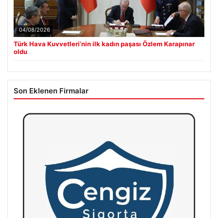
04/08/2026
Türk Hava Kuvvetleri’nin ilk kadın paşası Özlem Karapınar
oldu
Son Eklenen Firmalar