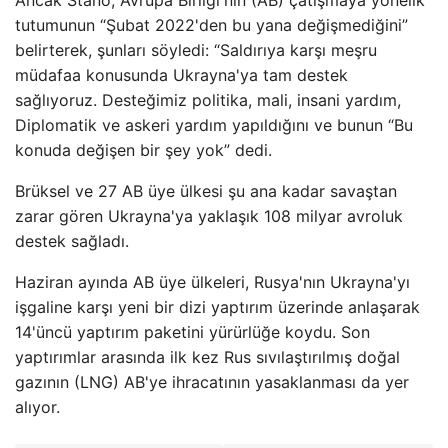
Ancak Stano, Avrupa Birliği'nin (AB) çatışmaya yönelik
tutumunun “Şubat 2022'den bu yana değişmediğini”
belirterek, şunları söyledi: “Saldırıya karşı meşru
müdafaa konusunda Ukrayna'ya tam destek
sağlıyoruz. Desteğimiz politika, mali, insani yardım,
Diplomatik ve askeri yardım yapıldığını ve bunun “Bu
konuda değişen bir şey yok” dedi.
Brüksel ve 27 AB üye ülkesi şu ana kadar savaştan
zarar gören Ukrayna'ya yaklaşık 108 milyar avroluk
destek sağladı.
Haziran ayında AB üye ülkeleri, Rusya'nın Ukrayna'yı
işgaline karşı yeni bir dizi yaptırım üzerinde anlaşarak
14'üncü yaptırım paketini yürürlüğe koydu. Son
yaptırımlar arasında ilk kez Rus sıvılaştırılmış doğal
gazının (LNG) AB'ye ihracatının yasaklanması da yer
alıyor.