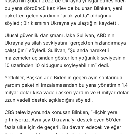
Rusya'nın Şubat 2022'de Ukrayna'yı işgal etmesinden
bu yana dördüncü kez Kiev'de bulunan Blinken, yeni
paketten gelen yardımın “artık yolda” olduğunu
söyledi; Bir kısmının Ukrayna'ya ulaştığını kaydetti.
Ulusal güvenlik danışmanı Jake Sullivan, ABD'nin
Ukrayna'ya silah sevkiyatını “gerçekten hızlandırmaya
çalıştığını” söyledi. Sullivan, “Şu anda hareketli
malzemeler açısından gösterilen yoğunluk seviyesinin
10 üzerinden 10 olduğunu söyleyebilirim” dedi.
Yetkililer, Başkan Joe Biden'ın geçen ayın sonlarında
yardım paketini imzalamasından bu yana yönetimin 1,4
milyar dolar kısa vadeli askeri yardım ve 6 milyar dolar
uzun vadeli destek açıkladığını söyledi.
CBS televizyonunda konuşan Blinken, “Hiçbir yere
gitmiyoruz. Aynı şey Ukrayna'yı destekleyen 50'den
fazla ülke için de geçerli. Bu devam edecek ve eğer