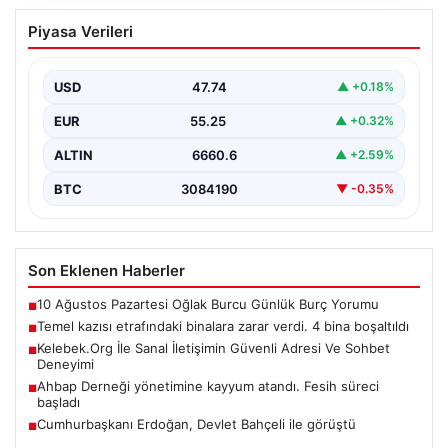
Temel kazısı etrafındaki binalara zarar
Piyasa Verileri
verdi. 4 bina boşaltıldı
USD
47.74
▲ +0.18%
EUR
55.25
▲ +0.32%
ALTIN
6660.6
▲ +2.59%
BTC
3084190
▼ -0.35%
Son Eklenen Haberler
10 Ağustos Pazartesi Oğlak Burcu Günlük Burç Yorumu
■
Temel kazısı etrafındaki binalara zarar verdi. 4 bina boşaltıldı
■
Kelebek.Org İle Sanal İletişimin Güvenli Adresi Ve Sohbet
■
Deneyimi
Ahbap Derneği yönetimine kayyum atandı. Fesih süreci
■
başladı
Cumhurbaşkanı Erdoğan, Devlet Bahçeli ile görüştü
■