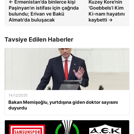
← Ermenistan'da binlerce kişi
Kuzey Kore'nin
Paşinyan'ın istifası için çağrıda
'Goebbels'i Kim
bulundu; Erivan ve Bakü
Ki-nam hayatını
Almatı'da buluşacak
kaybetti →
Tavsiye Edilen Haberler
14/12/2025
Bakan Memişoğlu, yurtdışına giden doktor sayısını
duyurdu