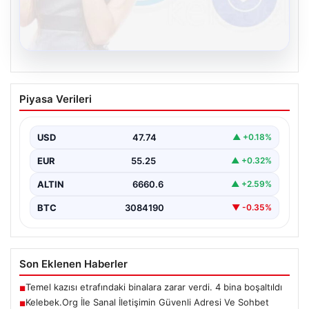
08.08.2026
Kelebek.Org İle Sanal İletişimin Güvenli
Piyasa Verileri
Adresi Ve Sohbet Deneyimi
Dijital çağında bireylerin güvenli bir şekilde irtibat
sağlaması kritik bir önem taşımaktadır. Güncel olarak…
USD
47.74
▲ +0.18%
EUR
55.25
▲ +0.32%
ALTIN
6660.6
▲ +2.59%
BTC
3084190
▼ -0.35%
Son Eklenen Haberler
Temel kazısı etrafındaki binalara zarar verdi. 4 bina boşaltıldı
■
Kelebek.Org İle Sanal İletişimin Güvenli Adresi Ve Sohbet
■