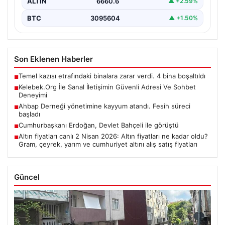
ALTIN
6660.6
▲ +2.59%
BTC
3095604
▲ +1.50%
Son Eklenen Haberler
Temel kazısı etrafındaki binalara zarar verdi. 4 bina boşaltıldı
■
Kelebek.Org İle Sanal İletişimin Güvenli Adresi Ve Sohbet
■
Deneyimi
Ahbap Derneği yönetimine kayyum atandı. Fesih süreci
■
başladı
Cumhurbaşkanı Erdoğan, Devlet Bahçeli ile görüştü
■
Altın fiyatları canlı 2 Nisan 2026: Altın fiyatları ne kadar oldu?
■
Gram, çeyrek, yarım ve cumhuriyet altını alış satış fiyatları
Güncel