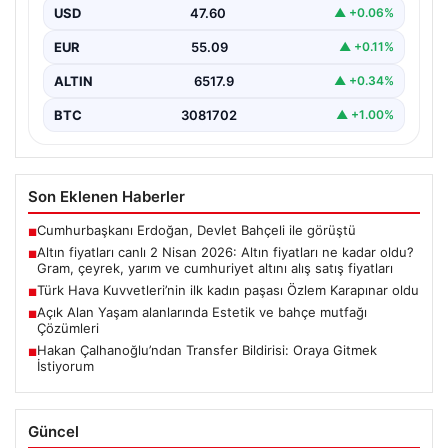
fiyatları
USD
47.60
▲ +0.06%
EUR
55.09
▲ +0.11%
ALTIN
6517.9
▲ +0.34%
BTC
3081702
▲ +1.00%
Son Eklenen Haberler
Cumhurbaşkanı Erdoğan, Devlet Bahçeli ile görüştü
■
Altın fiyatları canlı 2 Nisan 2026: Altın fiyatları ne kadar oldu?
■
Gram, çeyrek, yarım ve cumhuriyet altını alış satış fiyatları
Türk Hava Kuvvetleri’nin ilk kadın paşası Özlem Karapınar oldu
■
Açık Alan Yaşam alanlarında Estetik ve bahçe mutfağı
■
Çözümleri
Hakan Çalhanoğlu’ndan Transfer Bildirisi: Oraya Gitmek
■
İstiyorum
Güncel