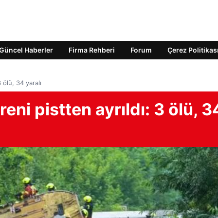
Güncel Haberler
Firma Rehberi
Forum
Çerez Politikas
 ölü, 34 yaralı
eni pistten ayrıldı: 3 ölü, 3