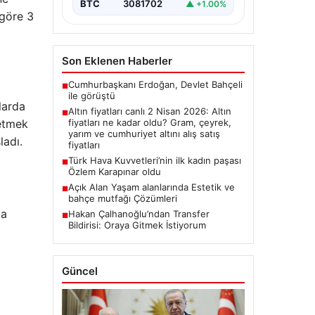
BTC
3081702
▲ +1.00%
 göre 3
Son Eklenen Haberler
Cumhurbaşkanı Erdoğan, Devlet Bahçeli
■
ile görüştü
larda
Altın fiyatları canlı 2 Nisan 2026: Altın
■
 etmek
fiyatları ne kadar oldu? Gram, çeyrek,
yarım ve cumhuriyet altını alış satış
ladı.
fiyatları
Türk Hava Kuvvetleri’nin ilk kadın paşası
■
Özlem Karapınar oldu
Açık Alan Yaşam alanlarında Estetik ve
■
bahçe mutfağı Çözümleri
za
Hakan Çalhanoğlu’ndan Transfer
■
Bildirisi: Oraya Gitmek İstiyorum
Güncel