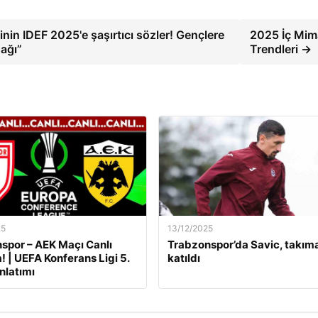
in IDEF 2025'e şaşırtıcı sözler! Gençlere
2025 İç Mima
nağı”
Trendleri →
25
13/12/2025
por – AEK Maçı Canlı
Trabzonspor’da Savic, takım
! | UEFA Konferans Ligi 5.
katıldı
nlatımı