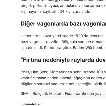
birçok polis, itfaiyeci, ambulans ve kurtarma ekib
kişi hayatını kaybetti, 34 kişi yaralandı.
Diğer vagonlarda bazı vagonla
Haberlerde, kaza yerel saatle 18.10'da denendi
bazı vagonlar devrildi. Bölgenin sadece ormancı
için dinlendi. Raporlara göre, Baden-Württember
“Fırtına nedeniyle raylarda de
Polis, Ulm Şehri Sigmaringen şehri, trende 100 y
veya fırtınanın neden olacağı ağaçların neden old
bilgilerin sonraki saatlerde netleşeceğini bildirdi
(IHA)
Bu içerik Mustafa Fidan tarafından yayınl
İlgilenebilirsin