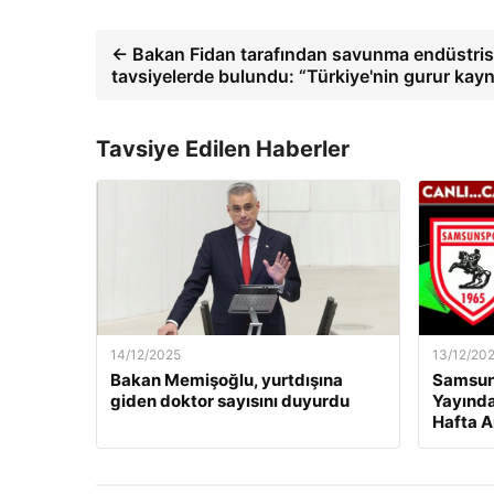
← Bakan Fidan tarafından savunma endüstrisin
tavsiyelerde bulundu: “Türkiye'nin gurur kay
Tavsiye Edilen Haberler
14/12/2025
13/12/20
Bakan Memişoğlu, yurtdışına
Samsuns
giden doktor sayısını duyurdu
Yayında
Hafta A