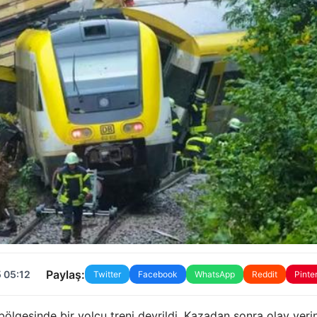
Paylaş:
 05:12
Twitter
Facebook
WhatsApp
Reddit
Pinte
gesinde bir yolcu treni devrildi. Kazadan sonra olay yeri