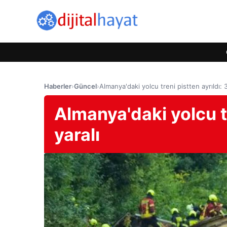
Haberler
›
Güncel
›
Almanya'daki yolcu treni pistten ayrıldı: 3
Almanya'daki yolcu tr
yaralı