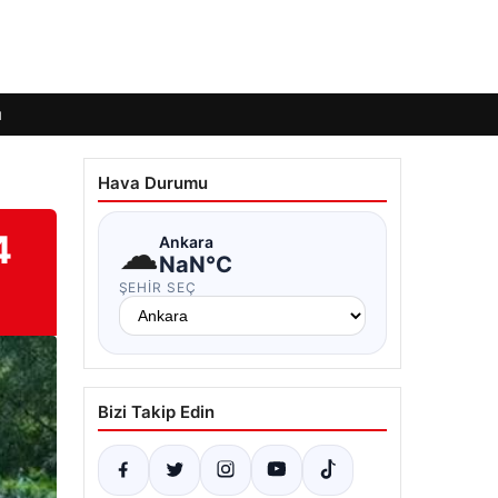
ı
Hava Durumu
4
☁
Ankara
NaN°C
ŞEHIR SEÇ
Bizi Takip Edin