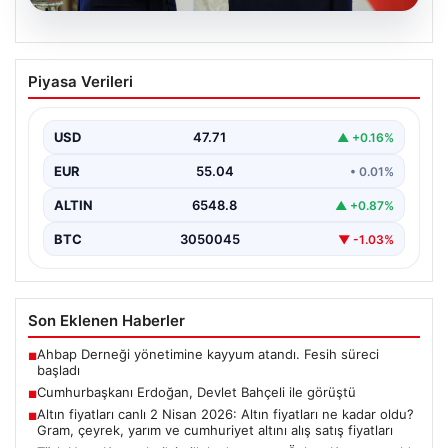
06.08.2026
Cumhurbaşkanı Erdoğan, Devlet
Piyasa Verileri
Bahçeli ile görüştü
USD
47.71
▲ +0.16%
EUR
55.04
• 0.01%
ALTIN
6548.8
▲ +0.87%
BTC
3050045
▼ -1.03%
Son Eklenen Haberler
Ahbap Derneği yönetimine kayyum atandı. Fesih süreci
■
başladı
Cumhurbaşkanı Erdoğan, Devlet Bahçeli ile görüştü
■
Altın fiyatları canlı 2 Nisan 2026: Altın fiyatları ne kadar oldu?
■
Gram, çeyrek, yarım ve cumhuriyet altını alış satış fiyatları