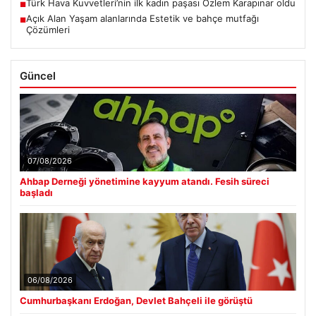
Türk Hava Kuvvetleri’nin ilk kadın paşası Özlem Karapınar oldu
■
Açık Alan Yaşam alanlarında Estetik ve bahçe mutfağı
■
Çözümleri
Güncel
07/08/2026
Ahbap Derneği yönetimine kayyum atandı. Fesih süreci
başladı
06/08/2026
Cumhurbaşkanı Erdoğan, Devlet Bahçeli ile görüştü