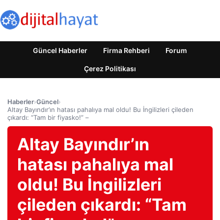
Güncel Haberler
Firma Rehberi
Forum
Çerez Politikası
Haberler
›
Güncel
›
Altay Bayındır’ın hatası pahalıya mal oldu! Bu İngilizleri çileden
çıkardı: “Tam bir fiyasko!” –
Altay Bayındır’ın
hatası pahalıya mal
oldu! Bu İngilizleri
çileden çıkardı: “Tam