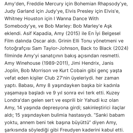
Amy'den, Freddie Mercury için Bohemian Rhapsody'ye,
Judy Garland için Judy'ye, Elvis Presley için Elvis'e,
Whitney Houston için I Wanna Dance With
Somebody'ye, ve Bob Marley: Bob Marley'e Aşk
eklendi. Asif Kapadia, Amy (2015) ile En İyi Belgesel
Film dalında Oscar aldı. Grinin Elli Tonu yönetmeni ve
fotoğrafçısı Sam Taylor-Johnson, Back to Black (2024)
filminde Amy'yi sanatçının bakış açısından resmetti.
Amy Winehouse (1989-2011), Jimi Hendrix, Janis
Joplin, Bob Morrison ve Kurt Cobain gibi genç yaşta
vefat eden kişiler Club 27'nin üyeleriydi. her zaman
yaptı. Babası, Amy 8 yaşındayken başka bir kadınla
yaşamaya başladı ve 9 yıl sonra evi terk etti. Kuzey
Londra'dan gelen sert ve esprili bir Yahudi kız olan
Amy, 14 yaşında depresyona girdi; sakinleştirici ilaçlar
aldı; 15 yaşındayken bulimia hastasıydı. “Sanki babam
yoktu, annem beni tek başına büyüttü” diyen Amy,
şarkısında söylediği gibi Freudyen kaderini kabul etti.