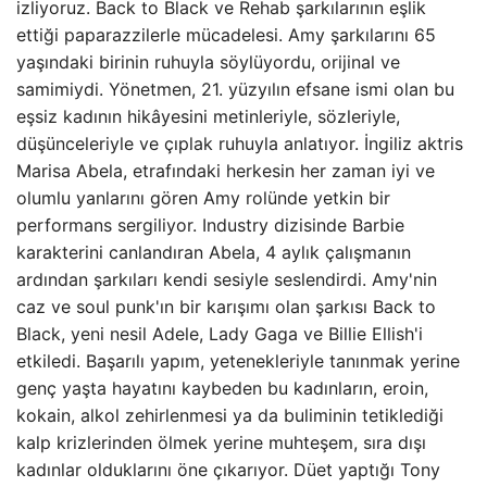
izliyoruz. Back to Black ve Rehab şarkılarının eşlik
ettiği paparazzilerle mücadelesi. Amy şarkılarını 65
yaşındaki birinin ruhuyla söylüyordu, orijinal ve
samimiydi. Yönetmen, 21. yüzyılın efsane ismi olan bu
eşsiz kadının hikâyesini metinleriyle, sözleriyle,
düşünceleriyle ve çıplak ruhuyla anlatıyor. İngiliz aktris
Marisa Abela, etrafındaki herkesin her zaman iyi ve
olumlu yanlarını gören Amy rolünde yetkin bir
performans sergiliyor. Industry dizisinde Barbie
karakterini canlandıran Abela, 4 aylık çalışmanın
ardından şarkıları kendi sesiyle seslendirdi. Amy'nin
caz ve soul punk'ın bir karışımı olan şarkısı Back to
Black, yeni nesil Adele, Lady Gaga ve Billie Ellish'i
etkiledi. Başarılı yapım, yetenekleriyle tanınmak yerine
genç yaşta hayatını kaybeden bu kadınların, eroin,
kokain, alkol zehirlenmesi ya da buliminin tetiklediği
kalp krizlerinden ölmek yerine muhteşem, sıra dışı
kadınlar olduklarını öne çıkarıyor. Düet yaptığı Tony