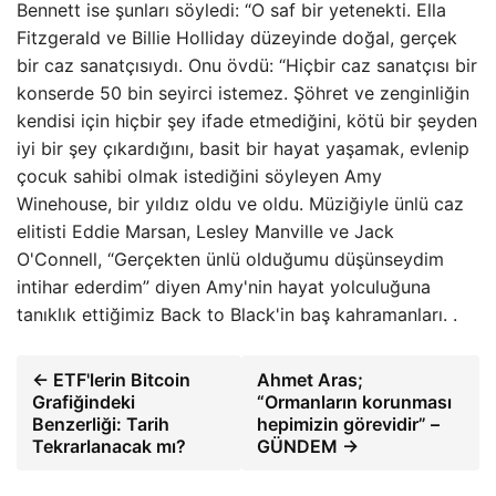
Bennett ise şunları söyledi: “O saf bir yetenekti. Ella
Fitzgerald ve Billie Holliday düzeyinde doğal, gerçek
bir caz sanatçısıydı. Onu övdü: “Hiçbir caz sanatçısı bir
konserde 50 bin seyirci istemez. Şöhret ve zenginliğin
kendisi için hiçbir şey ifade etmediğini, kötü bir şeyden
iyi bir şey çıkardığını, basit bir hayat yaşamak, evlenip
çocuk sahibi olmak istediğini söyleyen Amy
Winehouse, bir yıldız oldu ve oldu. Müziğiyle ünlü caz
elitisti Eddie Marsan, Lesley Manville ve Jack
O'Connell, “Gerçekten ünlü olduğumu düşünseydim
intihar ederdim” diyen Amy'nin hayat yolculuğuna
tanıklık ettiğimiz Back to Black'in baş kahramanları. .
← ETF'lerin Bitcoin
Ahmet Aras;
Grafiğindeki
“Ormanların korunması
Benzerliği: Tarih
hepimizin görevidir” –
Tekrarlanacak mı?
GÜNDEM →