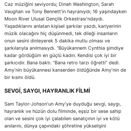
Caz müziğini seviyordu; Dinah Washington, Sarah
Vaughan ve Tony Bennett'in hayranıydı; 16 yaşındayken
Moon River Ulusal Gençlik Orkestrası'ndaydı.
Yaşadıklarını anlatan kişisel şarkılar yazdı, kariyerinin
müzik olacağını hiç düşünmedi, tek dileği insanların
onun sesini dinleyerek 5 dakika mutlu olması ve
şarkılarıyla anılmasıydı. “Büyükannem Cynthia şimdiye
kadar gördüğüm en güçlü kadın. Kendisi çok iyi bir
şarkıcıdır. Bana baktı. “Bana retro tarzı öğretti” dedi.
Amy'nin büyükannesi kanserden öldüğünde Amy'nin de
bir kısmı öldü.
SEVGİ, SAYGI, HAYRANLIK FİLMİ
Sam Taylor-Johson'un Amy'ye duyduğu sevgi, saygı,
hayranlık ve hüzün dolu filminde, eşsiz bir sese sahip
olan ve sesini çok iyi çalabilen sanatçının iyi ve kötü
anılarını, dünya çapındaki şöhretine yükselişini