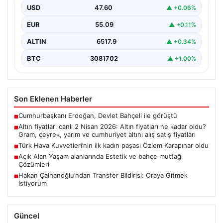
fiyatları
USD
47.60
▲ +0.06%
EUR
55.09
▲ +0.11%
ALTIN
6517.9
▲ +0.34%
BTC
3081702
▲ +1.00%
Son Eklenen Haberler
Cumhurbaşkanı Erdoğan, Devlet Bahçeli ile görüştü
■
Altın fiyatları canlı 2 Nisan 2026: Altın fiyatları ne kadar oldu?
■
Gram, çeyrek, yarım ve cumhuriyet altını alış satış fiyatları
Türk Hava Kuvvetleri’nin ilk kadın paşası Özlem Karapınar oldu
■
Açık Alan Yaşam alanlarında Estetik ve bahçe mutfağı
■
Çözümleri
Hakan Çalhanoğlu’ndan Transfer Bildirisi: Oraya Gitmek
■
İstiyorum
Güncel