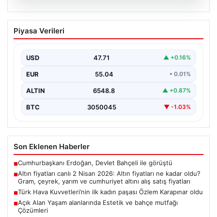
05.08.2026
Altın fiyatları canlı 2 Nisan 2026: Altın
Piyasa Verileri
fiyatları ne kadar oldu? Gram, çeyrek,
yarım ve cumhuriyet altını alış satış
fiyatları
USD
47.71
▲ +0.16%
EUR
55.04
• 0.01%
ALTIN
6548.8
▲ +0.87%
BTC
3050045
▼ -1.03%
Son Eklenen Haberler
Cumhurbaşkanı Erdoğan, Devlet Bahçeli ile görüştü
■
Altın fiyatları canlı 2 Nisan 2026: Altın fiyatları ne kadar oldu?
■
Gram, çeyrek, yarım ve cumhuriyet altını alış satış fiyatları
Türk Hava Kuvvetleri’nin ilk kadın paşası Özlem Karapınar oldu
■
Açık Alan Yaşam alanlarında Estetik ve bahçe mutfağı
■
Çözümleri