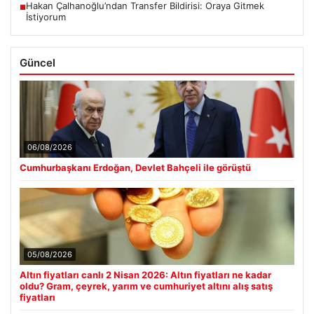
Hakan Çalhanoğlu’ndan Transfer Bildirisi: Oraya Gitmek
■
İstiyorum
Güncel
06/08/2026
Cumhurbaşkanı Erdoğan, Devlet Bahçeli ile görüştü
05/08/2026
Altın fiyatları canlı 2 Nisan 2026: Altın fiyatları ne kadar
oldu? Gram, çeyrek, yarım ve cumhuriyet altını alış satış
fiyatları