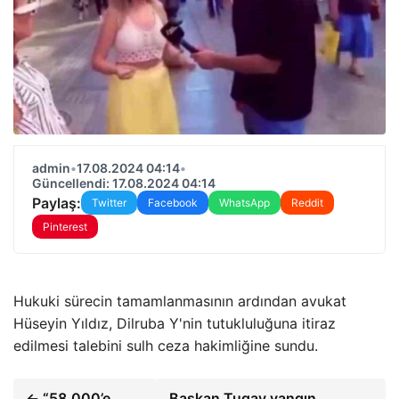
admin
•
17.08.2024 04:14
•
Güncellendi: 17.08.2024 04:14
Paylaş:
Twitter
Facebook
WhatsApp
Reddit
Pinterest
Hukuki sürecin tamamlanmasının ardından avukat
Hüseyin Yıldız, Dilruba Y'nin tutukluluğuna itiraz
edilmesi talebini sulh ceza hakimliğine sundu.
← “58.000’e
Başkan Tugay yangın