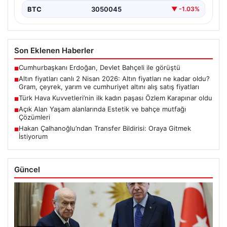
BTC
3050045
▼ -1.03%
Son Eklenen Haberler
Cumhurbaşkanı Erdoğan, Devlet Bahçeli ile görüştü
■
Altın fiyatları canlı 2 Nisan 2026: Altın fiyatları ne kadar oldu?
■
Gram, çeyrek, yarım ve cumhuriyet altını alış satış fiyatları
Türk Hava Kuvvetleri’nin ilk kadın paşası Özlem Karapınar oldu
■
Açık Alan Yaşam alanlarında Estetik ve bahçe mutfağı
■
Çözümleri
Hakan Çalhanoğlu’ndan Transfer Bildirisi: Oraya Gitmek
■
İstiyorum
Güncel