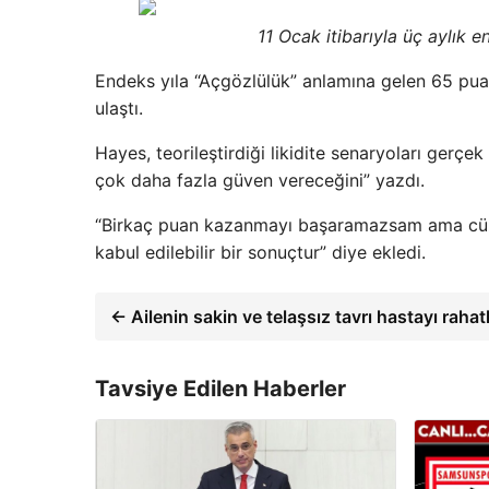
11 Ocak itibarıyla üç aylık e
Endeks yıla “Açgözlülük” anlamına gelen 65 puan
ulaştı.
Hayes, teorileştirdiği likidite senaryoları gerç
çok daha fazla güven vereceğini” yazdı.
“Birkaç puan kazanmayı başaramazsam ama cüzda
kabul edilebilir bir sonuçtur” diye ekledi.
← Ailenin sakin ve telaşsız tavrı hastayı rahat
Tavsiye Edilen Haberler