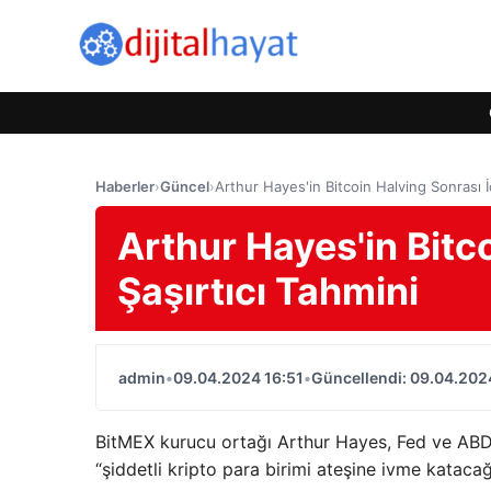
Haberler
›
Güncel
›
Arthur Hayes'in Bitcoin Halving Sonrası İç
Arthur Hayes'in Bitco
Şaşırtıcı Tahmini
admin
•
09.04.2024 16:51
•
Güncellendi: 09.04.202
BitMEX kurucu ortağı Arthur Hayes, Fed ve ABD H
“şiddetli kripto para birimi ateşine ivme katacağ