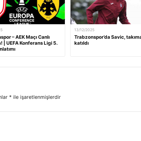
25
13/12/2025
por – AEK Maçı Canlı
Trabzonspor’da Savic, takım
! | UEFA Konferans Ligi 5.
katıldı
nlatımı
nlar
*
ile işaretlenmişlerdir