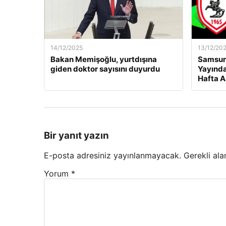
14/12/2025
13/12/20
Bakan Memişoğlu, yurtdışına
Samsuns
giden doktor sayısını duyurdu
Yayında
Hafta A
Bir yanıt yazın
E-posta adresiniz yayınlanmayacak.
Gerekli ala
Yorum
*