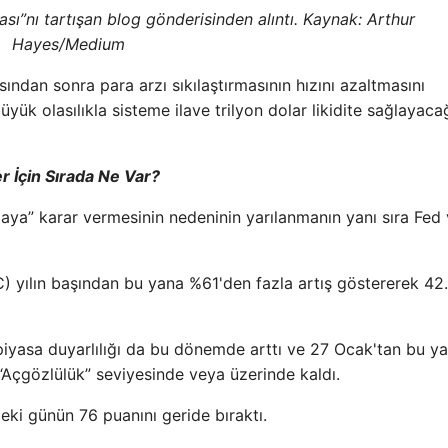
ası”nı tartışan blog gönderisinden alıntı. Kaynak: Arthur
Hayes/Medium
ından sonra para arzı sıkılaştırmasının hızını azaltmasını
yük olasılıkla sisteme ilave trilyon dolar likidite sağlayacağ
er İçin Sırada Ne Var?
aya” karar vermesinin nedeninin yarılanmanın yanı sıra Fed
) yılın başından bu yana %61'den fazla artış göstererek 42
piyasa duyarlılığı da bu dönemde arttı ve 27 Ocak'tan bu y
“Açgözlülük” seviyesinde veya üzerinde kaldı.
ki günün 76 puanını geride bıraktı.