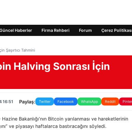
Güncel Haberler
Firma Rehberi
Forum
Çerez Politikas
in Şaşırtıcı Tahmini
in Halving Sonrası İçin
Paylaş:
4 16:51
Twitter
Facebook
WhatsApp
Reddit
Pinte
azine Bakanlığı'nın Bitcoin yarılanması ve hareketlerinin
ını” ve piyasayı haftalarca bastıracağını söyledi.