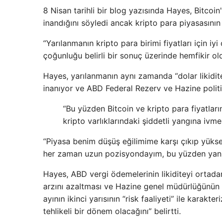
8 Nisan tarihli bir blog yazısında Hayes, Bitcoin
inandığını söyledi ancak kripto para piyasasını
“Yarılanmanın kripto para birimi fiyatları için iy
çoğunluğu belirli bir sonuç üzerinde hemfikir ol
Hayes, yarılanmanın aynı zamanda “dolar likidi
inanıyor ve ABD Federal Rezerv ve Hazine politikal
“Bu yüzden Bitcoin ve kripto para fiyatlar
kripto varlıklarındaki şiddetli yangına ivm
“Piyasa benim düşüş eğilimime karşı çıkıp yükse
her zaman uzun pozisyondayım, bu yüzden yanıl
Hayes, ABD vergi ödemelerinin likiditeyi ortadan
arzını azaltması ve Hazine genel müdürlüğünün 
ayının ikinci yarısının “risk faaliyeti” ile karakt
tehlikeli bir dönem olacağını” belirtti.