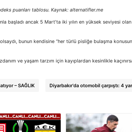
ndeks puanları tablosu. Kaynak: alternatifler.me
la başladı ancak 5 Mart'ta iki yılın en yüksek seviyesi olan
ek olsaydı, bunun kendisine “her türlü pisliğe bulaşma konusu
nım ve yaşam tarzım için kayıplardan kesinlikle kaçınırs
latıyor – SAĞLIK
Diyarbakır'da otomobil çarpıştı: 4 yar