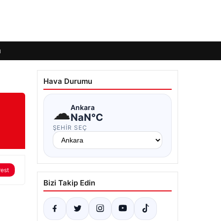
ı
Hava Durumu
☁
Ankara
NaN°C
ŞEHIR SEÇ
rest
Bizi Takip Edin