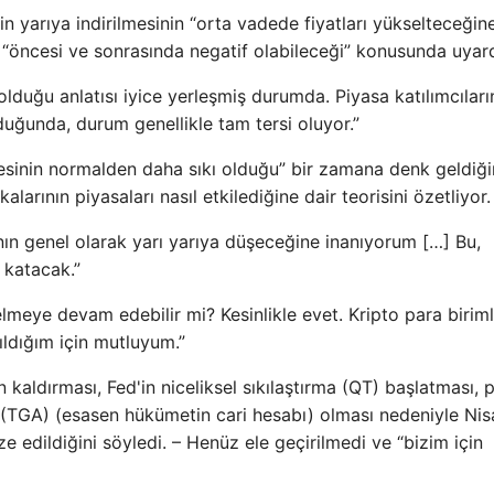
'in yarıya indirilmesinin “orta vadede fiyatları yükselteceğin
n “öncesi ve sonrasında negatif olabileceği” konusunda uyard
i olduğu anlatısı iyice yerleşmiş durumda. Piyasa katılımcıları
duğunda, durum genellikle tam tersi oluyor.”
tesinin normalden daha sıkı olduğu” bir zamana denk geldiğ
arının piyasaları nasıl etkilediğine dair teorisini özetliyor.
ının genel olarak yarı yarıya düşeceğine inanıyorum […] Bu,
e katacak.”
lmeye devam edebilir mi? Kesinlikle evet. Kripto para birim
dığım için mutluyum.”
 kaldırması, Fed'in niceliksel sıkılaştırma (QT) başlatması, 
(TGA) (esasen hükümetin cari hesabı) olması nedeniyle Nis
erize edildiğini söyledi. – Henüz ele geçirilmedi ve “bizim için