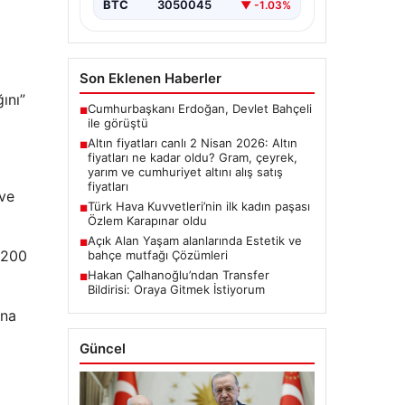
BTC
3050045
▼ -1.03%
Son Eklenen Haberler
ını”
Cumhurbaşkanı Erdoğan, Devlet Bahçeli
■
ile görüştü
Altın fiyatları canlı 2 Nisan 2026: Altın
■
fiyatları ne kadar oldu? Gram, çeyrek,
yarım ve cumhuriyet altını alış satış
fiyatları
 ve
Türk Hava Kuvvetleri’nin ilk kadın paşası
■
Özlem Karapınar oldu
Açık Alan Yaşam alanlarında Estetik ve
■
.200
bahçe mutfağı Çözümleri
Hakan Çalhanoğlu’ndan Transfer
■
Bildirisi: Oraya Gitmek İstiyorum
ana
Güncel