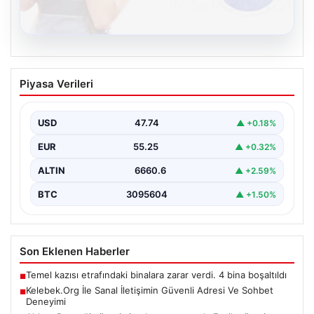
08.08.2026
Kelebek.Org İle Sanal İletişimin Güvenli
Piyasa Verileri
Adresi Ve Sohbet Deneyimi
Dijital çağında bireylerin güvenli bir şekilde irtibat
sağlaması kritik bir önem taşımaktadır. Güncel olarak…
USD
47.74
▲ +0.18%
EUR
55.25
▲ +0.32%
ALTIN
6660.6
▲ +2.59%
BTC
3095604
▲ +1.50%
Son Eklenen Haberler
Temel kazısı etrafındaki binalara zarar verdi. 4 bina boşaltıldı
■
Kelebek.Org İle Sanal İletişimin Güvenli Adresi Ve Sohbet
■
Deneyimi