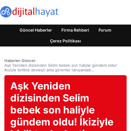
Güncel Haberler
Firma Rehberi
Forum
Çerez Politikası
Haberler
›
Güncel
›
Aşk Yeniden dizisinden Selim bebek son haliyle gündem oldu!
İkiziyle birlikte devleşti ama görenler tanıyamadı…
Aşk Yeniden
dizisinden Selim
bebek son haliyle
gündem oldu! İkiziyle