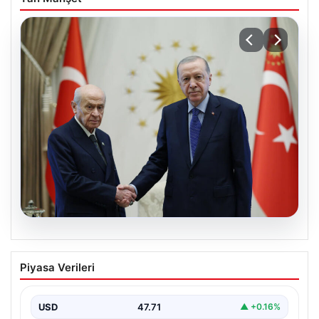
06.08.2026
Cumhurbaşkanı Erdoğan, Devlet
Piyasa Verileri
Bahçeli ile görüştü
USD
47.71
▲ +0.16%