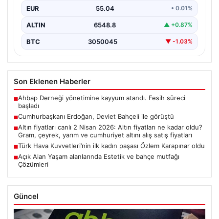
EUR
55.04
• 0.01%
ALTIN
6548.8
▲ +0.87%
BTC
3050045
▼ -1.03%
Son Eklenen Haberler
Ahbap Derneği yönetimine kayyum atandı. Fesih süreci
■
başladı
Cumhurbaşkanı Erdoğan, Devlet Bahçeli ile görüştü
■
Altın fiyatları canlı 2 Nisan 2026: Altın fiyatları ne kadar oldu?
■
Gram, çeyrek, yarım ve cumhuriyet altını alış satış fiyatları
Türk Hava Kuvvetleri’nin ilk kadın paşası Özlem Karapınar oldu
■
Açık Alan Yaşam alanlarında Estetik ve bahçe mutfağı
■
Çözümleri
Güncel