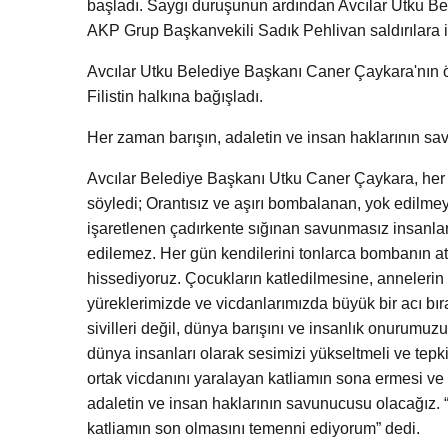
başladı. Saygı duruşunun ardından Avcılar Utku B
AKP Grup Başkanvekili Sadık Pehlivan saldırılara i
Avcılar Utku Belediye Başkanı Caner Çaykara'nın ön
Filistin halkına bağışladı.
Her zaman barışın, adaletin ve insan haklarının s
Avcılar Belediye Başkanı Utku Caner Çaykara, her 
söyledi; Orantısız ve aşırı bombalanan, yok edilmeye
işaretlenen çadırkente sığınan savunmasız insanları
edilemez. Her gün kendilerini tonlarca bombanın ate
hissediyoruz. Çocukların katledilmesine, annelerin 
yüreklerimizde ve vicdanlarımızda büyük bir acı 
sivilleri değil, dünya barışını ve insanlık onurumuz
dünya insanları olarak sesimizi yükseltmeli ve te
ortak vicdanını yaralayan katliamın sona ermesi ve a
adaletin ve insan haklarının savunucusu olacağız. “
katliamın son olmasını temenni ediyorum” dedi.