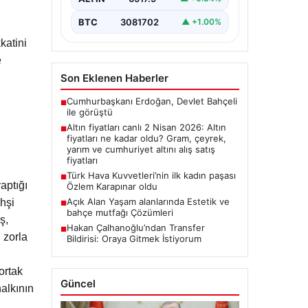
BTC
3081702
▲ +1.00%
katini
e
Son Eklenen Haberler
Cumhurbaşkanı Erdoğan, Devlet Bahçeli
■
ile görüştü
Altın fiyatları canlı 2 Nisan 2026: Altın
■
fiyatları ne kadar oldu? Gram, çeyrek,
yarım ve cumhuriyet altını alış satış
fiyatları
Türk Hava Kuvvetleri’nin ilk kadın paşası
■
aptığı
Özlem Karapınar oldu
Açık Alan Yaşam alanlarında Estetik ve
hşi
■
bahçe mutfağı Çözümleri
ş,
Hakan Çalhanoğlu’ndan Transfer
■
n zorla
Bildirisi: Oraya Gitmek İstiyorum
ortak
Güncel
halkının