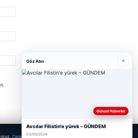
×
Göz Atın
n.
Güncel Haberler
Avcılar Filistin'e yürek – GÜNDEM
03/06/2024
ıyoruz.
Çerez Politikamız
Reddet
Kabul Et