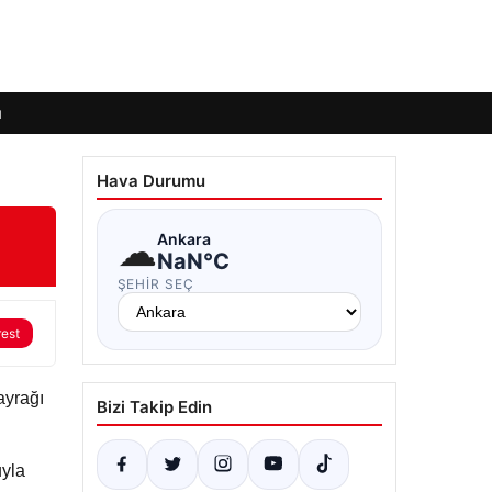
ı
Hava Durumu
☁
Ankara
NaN°C
ŞEHIR SEÇ
rest
ayrağı
Bizi Takip Edin
uyla