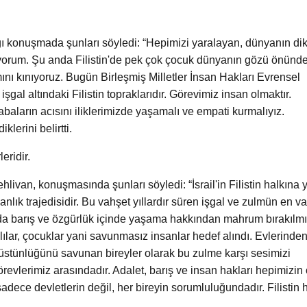
ğı konuşmada şunları söyledi: “Hepimizi yaralayan, dünyanın dik
tiyorum. Şu anda Filistin'de pek çok çocuk dünyanın gözü önünd
amını kınıyoruz. Bugün Birleşmiş Milletler İnsan Hakları Evrensel
gal altındaki Filistin topraklarıdır. Görevimiz insan olmaktır.
baların acısını iliklerimizde yaşamalı ve empati kurmalıyız.
klerini belirtti.
eridir.
van, konuşmasında şunları söyledi: “İsrail'in Filistin halkına y
k trajedisidir. Bu vahşet yıllardır süren işgal ve zulmün en va
rında barış ve özgürlük içinde yaşama hakkından mahrum bırakılmı
yaşlılar, çocuklar yani savunmasız insanlar hedef alındı. Evlerinde
un üstünlüğünü savunan bireyler olarak bu zulme karşı sesimizi
revlerimiz arasındadır. Adalet, barış ve insan hakları hepimizin 
dece devletlerin değil, her bireyin sorumluluğundadır. Filistin 