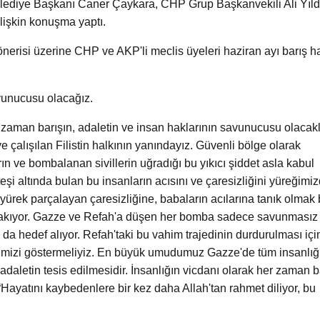
elediye Başkanı Caner Çaykara, CHP Grup Başkanvekili Ali Yıld
lişkin konuşma yaptı.
erisi üzerine CHP ve AKP'li meclis üyeleri haziran ayı barış ha
avunucusu olacağız.
zaman barışın, adaletin ve insan haklarının savunucusu olacakl
 çalışılan Filistin halkının yanındayız. Güvenli bölge olarak
n ve bombalanan sivillerin uğradığı bu yıkıcı şiddet asla kabul
şi altında bulan bu insanların acısını ve çaresizliğini yüreğimi
yürek parçalayan çaresizliğine, babaların acılarına tanık olmak 
bırakıyor. Gazze ve Refah'a düşen her bomba sadece savunmasız
u da hedef alıyor. Refah'taki bu vahim trajedinin durdurulması içi
pkimizi göstermeliyiz. En büyük umudumuz Gazze'de tüm insanlığ
daletin tesis edilmesidir. İnsanlığın vicdanı olarak her zaman b
Hayatını kaybedenlere bir kez daha Allah'tan rahmet diliyor, bu