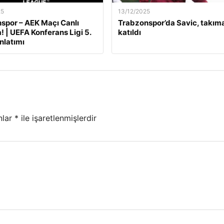
25
13/12/2025
por – AEK Maçı Canlı
Trabzonspor’da Savic, takım
! | UEFA Konferans Ligi 5.
katıldı
nlatımı
nlar
*
ile işaretlenmişlerdir