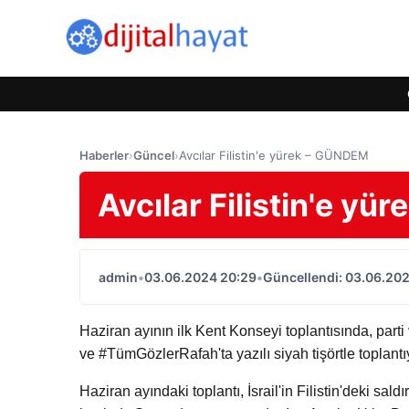
Haberler
›
Güncel
›
Avcılar Filistin'e yürek – GÜNDEM
Avcılar Filistin'e y
admin
•
03.06.2024 20:29
•
Güncellendi: 03.06.20
Haziran ayının ilk Kent Konseyi toplantısında, part
ve #TümGözlerRafah'ta yazılı siyah tişörtle toplantıy
Haziran ayındaki toplantı, İsrail'in Filistin'deki sald