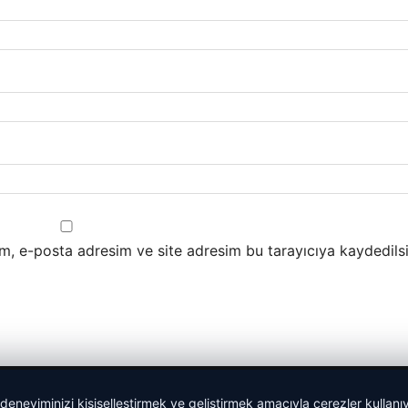
m, e-posta adresim ve site adresim bu tarayıcıya kaydedilsi
 deneyiminizi kişiselleştirmek ve geliştirmek amacıyla çerezler kullan