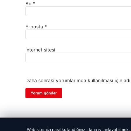
Ad
*
E-posta
*
İnternet sitesi
Daha sonraki yorumlarımda kullanılması için adı
© 2026 Dijital Hayat – Güncel Haberler
Web sitemizi nasıl kullandığınızı daha iyi anlayabilmek,