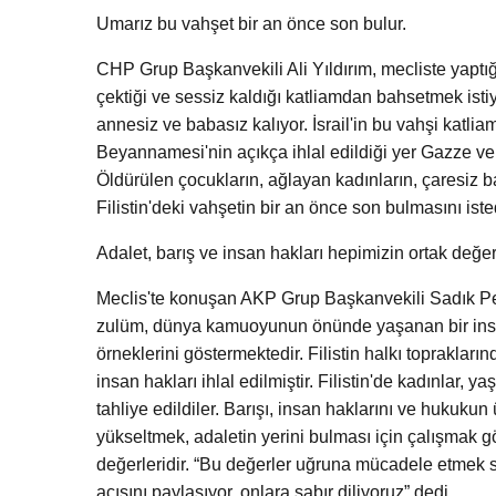
Umarız bu vahşet bir an önce son bulur.
CHP Grup Başkanvekili Ali Yıldırım, mecliste yaptı
çektiği ve sessiz kaldığı katliamdan bahsetmek is
annesiz ve babasız kalıyor. İsrail'in bu vahşi katli
Beyannamesi'nin açıkça ihlal edildiği yer Gazze ve iş
Öldürülen çocukların, ağlayan kadınların, çaresiz ba
Filistin'deki vahşetin bir an önce son bulmasını istedi
Adalet, barış ve insan hakları hepimizin ortak değerl
Meclis'te konuşan AKP Grup Başkanvekili Sadık Pehli
zulüm, dünya kamuoyunun önünde yaşanan bir insanlı
örneklerini göstermektedir. Filistin halkı toprakla
insan hakları ihlal edilmiştir. Filistin'de kadınlar, 
tahliye edildiler. Barışı, insan haklarını ve hukuk
yükseltmek, adaletin yerini bulması için çalışmak gö
değerleridir. “Bu değerler uğruna mücadele etmek sa
acısını paylaşıyor, onlara sabır diliyoruz” dedi.