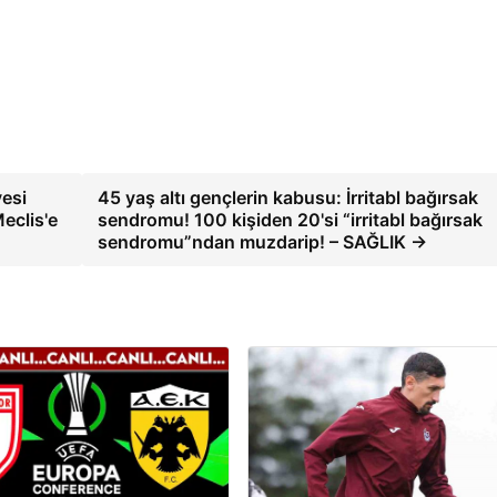
yesi
45 yaş altı gençlerin kabusu: İrritabl bağırsak
eclis'e
sendromu! 100 kişiden 20'si “irritabl bağırsak
sendromu”ndan muzdarip! – SAĞLIK →