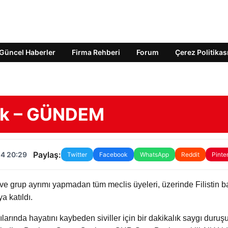
Güncel Haberler
Firma Rehberi
Forum
Çerez Politikas
ürek – GÜNDEM
Paylaş:
24 20:29
Twitter
Facebook
WhatsApp
Reddit
Pinte
i ve grup ayrımı yapmadan tüm meclis üyeleri, üzerinde Filistin b
a katıldı.
ırılarında hayatını kaybeden siviller için bir dakikalık saygı duruş