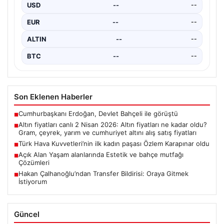
fiyatları
USD
--
--
EUR
--
--
ALTIN
--
--
BTC
--
--
Son Eklenen Haberler
Cumhurbaşkanı Erdoğan, Devlet Bahçeli ile görüştü
■
Altın fiyatları canlı 2 Nisan 2026: Altın fiyatları ne kadar oldu?
■
Gram, çeyrek, yarım ve cumhuriyet altını alış satış fiyatları
Türk Hava Kuvvetleri’nin ilk kadın paşası Özlem Karapınar oldu
■
Açık Alan Yaşam alanlarında Estetik ve bahçe mutfağı
■
Çözümleri
Hakan Çalhanoğlu’ndan Transfer Bildirisi: Oraya Gitmek
■
İstiyorum
Güncel